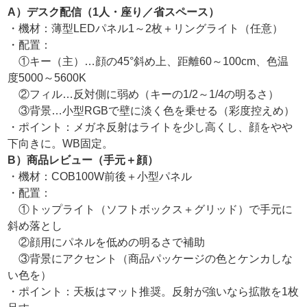
A）デスク配信（1人・座り／省スペース）
・機材：薄型LEDパネル1～2枚＋リングライト（任意）
・配置：
①キー（主）…顔の45°斜め上、距離60～100cm、色温
度5000～5600K
②フィル…反対側に弱め（キーの1/2～1/4の明るさ）
③背景…小型RGBで壁に淡く色を乗せる（彩度控えめ）
・ポイント：メガネ反射はライトを少し高くし、顔をやや
下向きに。WB固定。
B）商品レビュー（手元＋顔）
・機材：COB100W前後＋小型パネル
・配置：
①トップライト（ソフトボックス＋グリッド）で手元に
斜め落とし
②顔用にパネルを低めの明るさで補助
③背景にアクセント（商品パッケージの色とケンカしな
い色を）
・ポイント：天板はマット推奨。反射が強いなら拡散を1枚