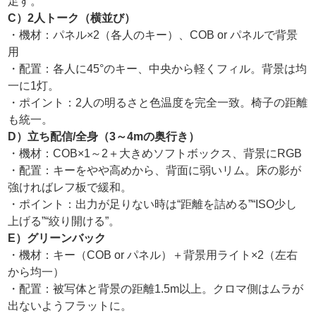
足す。
C）2人トーク（横並び）
・機材：パネル×2（各人のキー）、COB or パネルで背景
用
・配置：各人に45°のキー、中央から軽くフィル。背景は均
一に1灯。
・ポイント：2人の明るさと色温度を完全一致。椅子の距離
も統一。
D）立ち配信/全身（3～4mの奥行き）
・機材：COB×1～2＋大きめソフトボックス、背景にRGB
・配置：キーをやや高めから、背面に弱いリム。床の影が
強ければレフ板で緩和。
・ポイント：出力が足りない時は“距離を詰める”“ISO少し
上げる”“絞り開ける”。
E）グリーンバック
・機材：キー（COB or パネル）＋背景用ライト×2（左右
から均一）
・配置：被写体と背景の距離1.5m以上。クロマ側はムラが
出ないようフラットに。