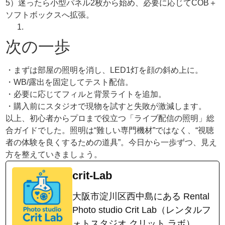
5）迷ったら小型パネル2枚から始め、必要に応じてCOB＋
ソフトボックスへ拡張。
次の一歩
・まずは部屋の照明を消し、LED1灯を顔の斜め上に。
・WB/露出を固定してテスト配信。
・必要に応じてフィルと背景ライトを追加。
・購入前にスタジオで現物を試すと失敗が激減します。
以上、初心者からプロまで役立つ「ライブ配信の照明」総
合ガイドでした。照明は“難しい専門機材”ではなく、“視聴
者の体験を良くするための道具”。今日から一歩ずつ、見え
方を整えていきましょう。
crit-Lab
大阪市淀川区西中島にある Rental
Photo studio Crit Lab（レンタルフ
ォトスタジオ クリット ラボ）