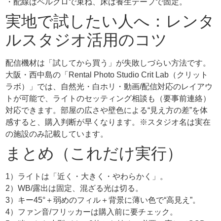
・配線はベルクロで束ね、床は養生テープで固定。
実地で試したい人へ：レンタ
ルスタジオ活用のコツ
配信機材は「試してから買う」が失敗しづらい方法です。
大阪・西中島の「Rental Photo Studio Crit Lab（クリット
ラボ）」では、自然光・白ホリ・動画/配信対応のレイアウ
トが可能で、ライトのセッティング相談も（要事前連絡）
対応できます。部屋の広さや壁色による“見え方の差”を体
感すると、購入判断が早くなります。※スタジオ名は実在
の施設のみ記載しています。
まとめ（これだけ実行）
1）ライトは「近く・大きく・やわらかく」。
2）WB/露出は固定、混ざる光は切る。
3）キー45°＋弱めのフィル＋背景に薄い色で“高見え”。
4）ファン音/フリッカーは購入前に要チェック。