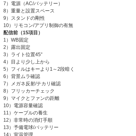
7）電源（AC/バッテリー）
8）重量と設置スペース
9）スタンドの剛性
10）リモコン/アプリ制御の有無
配信前（15項目）
1）WB固定
2）露出固定
3）ライト位置45°
4）目より少し上から
5）フィルはキーより1～2段暗く
6）背景ムラ確認
7）メガネ反射/テカリ確認
8）フリッカーチェック
9）マイクとファンの距離
10）電源容量確認
11）ケーブルの養生
12）非常時の消灯手順
13）予備電球/バッテリー
14）室温管理