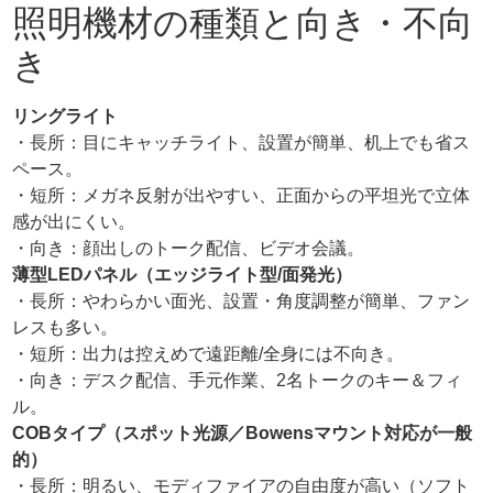
照明機材の種類と向き・不向
き
リングライト
・長所：目にキャッチライト、設置が簡単、机上でも省ス
ペース。
・短所：メガネ反射が出やすい、正面からの平坦光で立体
感が出にくい。
・向き：顔出しのトーク配信、ビデオ会議。
薄型LEDパネル（エッジライト型/面発光）
・長所：やわらかい面光、設置・角度調整が簡単、ファン
レスも多い。
・短所：出力は控えめで遠距離/全身には不向き。
・向き：デスク配信、手元作業、2名トークのキー＆フィ
ル。
COBタイプ（スポット光源／Bowensマウント対応が一般
的）
・長所：明るい、モディファイアの自由度が高い（ソフト