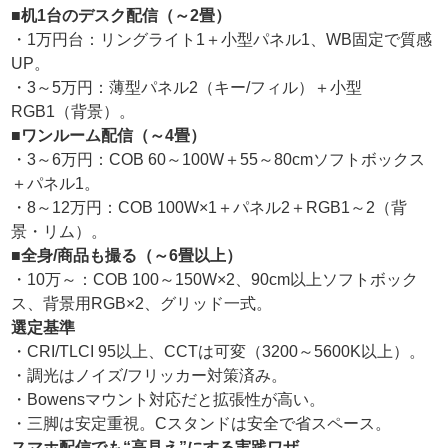
■机1台のデスク配信（～2畳）
・1万円台：リングライト1＋小型パネル1、WB固定で質感
UP。
・3～5万円：薄型パネル2（キー/フィル）＋小型
RGB1（背景）。
■ワンルーム配信（～4畳）
・3～6万円：COB 60～100W＋55～80cmソフトボックス
＋パネル1。
・8～12万円：COB 100W×1＋パネル2＋RGB1～2（背
景・リム）。
■全身/商品も撮る（～6畳以上）
・10万～：COB 100～150W×2、90cm以上ソフトボック
ス、背景用RGB×2、グリッド一式。
選定基準
・CRI/TLCI 95以上、CCTは可変（3200～5600K以上）。
・調光はノイズ/フリッカー対策済み。
・Bowensマウント対応だと拡張性が高い。
・三脚は安定重視。Cスタンドは安全で省スペース。
スマホ配信でも“高見え”にする実践ワザ