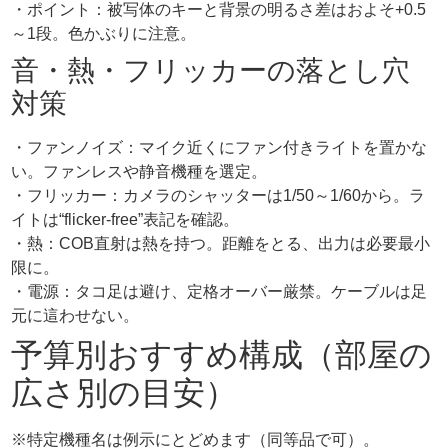
・ポイント：被写体のキーと背景の明るさ差はおよそ+0.5
～1段。色かぶりに注意。
音・熱・フリッカーの落とし穴
対策
・ファンノイズ：マイク近くにファン付きライトを置かな
い。ファンレスや静音機種を選定。
・フリッカー：カメラのシャッターは1/50～1/60から。ラ
イトは“flicker-free”表記を確認。
・熱：COB直射は熱を持つ。距離をとる、出力は必要最小
限に。
・電源：タコ足は避け、定格オーバー厳禁。ケーブルは足
元に這わせない。
予算別おすすめ構成（部屋の
広さ別の目安）
※特定機種名は例示にとどめます（同等品で可）。