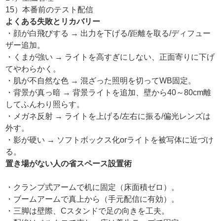
15）本番前のテスト配信
よくある失敗とリカバリー
・顔が白飛びする → 出力を下げる/距離を取る/ディフュー
ザー追加。
・くまが強い → ライトを高すぎにしない、正面寄りに下げ
てやわらかく。
・肌が不自然な色 → 混ざった照明を切ってWB固定。
・背景が真っ暗 → 背景ライトを追加、壁から40～80cm離
してふんわり照らす。
・メガネ反射 → ライトを上げる/左右に振る/偏光レンズは
外す。
・影が硬い → ソフトボックス化orライトを被写体に近づけ
る。
置き場がない人の省スペース設置術
・クランプ式アームで机に固定（床面積ゼロ）。
・ブームアームで真上から（手元配信に有効）。
・三脚は壁際、Cスタンドで足の向きを工夫。