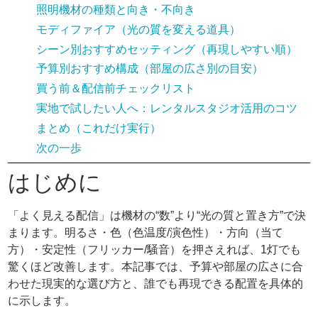
照明機材の種類と向き・不向き
モディファイア（光の質を変える道具）
シーン別おすすめセッティング（再現しやすい順）
予算別おすすめ構成（部屋の広さ別の目安）
買う前＆配信前チェックリスト
実地で試したい人へ：レンタルスタジオ活用のコツ
まとめ（これだけ実行）
次の一歩
はじめに
「よく見える配信」は機材の“数”より“光の質と置き方”で決
まります。明るさ・色（色温度/演色性）・方向（当て
方）・安定性（フリッカー/騒音）を押さえれば、1灯でも
驚くほど改善します。本記事では、予算や部屋の広さに合
わせた現実的な選び方と、誰でも再現できる配置を具体的
に示します。