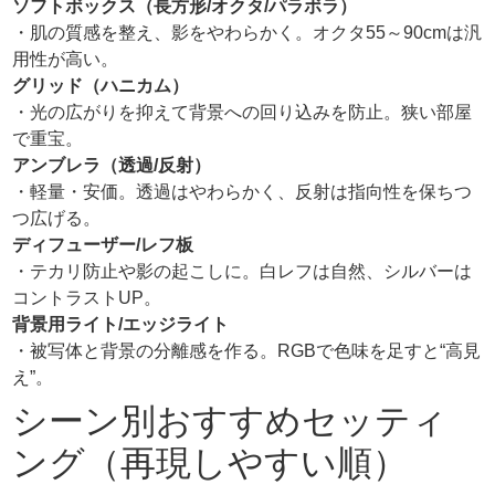
ソフトボックス（長方形/オクタ/パラボラ）
・肌の質感を整え、影をやわらかく。オクタ55～90cmは汎
用性が高い。
グリッド（ハニカム）
・光の広がりを抑えて背景への回り込みを防止。狭い部屋
で重宝。
アンブレラ（透過/反射）
・軽量・安価。透過はやわらかく、反射は指向性を保ちつ
つ広げる。
ディフューザー/レフ板
・テカリ防止や影の起こしに。白レフは自然、シルバーは
コントラストUP。
背景用ライト/エッジライト
・被写体と背景の分離感を作る。RGBで色味を足すと“高見
え”。
シーン別おすすめセッティ
ング（再現しやすい順）