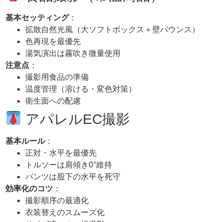
基本セッティング
：
拡散自然光風（大ソフトボックス＋壁バウンス）
色再現を最優先
湯気演出は霧吹き微量使用
注意点
：
撮影用食品の準備
温度管理（溶ける・変色対策）
衛生面への配慮
アパレルEC撮影
基本ルール
：
正対・水平を最優先
トルソーは肩傾き0°維持
パンツは股下の水平を死守
効率化のコツ
：
撮影順序の最適化
衣装替えのスムーズ化