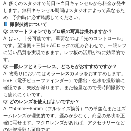
A: 多くのスタジオで前日〜当日キャンセルから料金が発生
します。無料キャンセル期間はスタジオによって異なるた
め、予約時に必ず確認してください。
撮影技術について
Q:
スマートフォンでもプロ級の写真は撮れますか？
A: はい、十分可能です。重要なのは「光のコントロール」
です。望遠側＋三脚＋AEロックの組み合わせで、一眼レフ
に近い品質を実現できます。レフ板の活用が特に効果的で
す。
Q:
一眼レフとミラーレス、どちらがおすすめですか？
A: 物撮りにおいては
ミラーレスカメラ
をおすすめします。
EVF（電子ビューファインダー）で露出・色味を撮影前に
確認でき、失敗が減ります。また軽量なので長時間撮影で
も疲れにくいです。
Q:
どのレンズを使えばよいですか？
A: **50mm〜85mm（フルサイズ換算）**の単焦点またはズ
ームレンズが理想的です。歪みが少なく、商品の形状を正
確に写せます。マクロレンズがあれば、アクセサリーなど
の細部撮影も可能です。