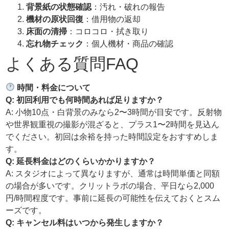
背景紙の状態確認
：汚れ・破れの報告
機材の原状回復
：借用物の返却
床面の清掃
：コロコロ・拭き取り
忘れ物チェック
：個人機材・商品の確認
よくある質問FAQ
時間・料金について
Q:
初回利用でも何時間あれば足りますか？
A: 小物10点・白背景のみなら2〜3時間が目安です。反射物
や世界観重視の撮影が混ざると、プラス1〜2時間を見込ん
でください。初回は余裕を持った時間設定をおすすめしま
す。
Q:
延長料金はどのくらいかかりますか？
A: スタジオによって異なりますが、通常は時間単価と同額
の場合が多いです。クリットラボの場合、平日なら2,000
円/時間程度です。事前に延長の可能性を伝えておくとスム
ーズです。
Q:
キャンセル料はいつから発生しますか？