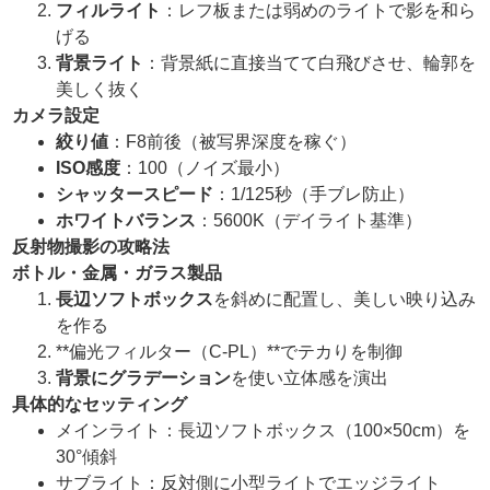
フィルライト
：レフ板または弱めのライトで影を和ら
げる
背景ライト
：背景紙に直接当てて白飛びさせ、輪郭を
美しく抜く
カメラ設定
絞り値
：F8前後（被写界深度を稼ぐ）
ISO
感度
：100（ノイズ最小）
シャッタースピード
：1/125秒（手ブレ防止）
ホワイトバランス
：5600K（デイライト基準）
反射物撮影の攻略法
ボトル・金属・ガラス製品
長辺ソフトボックス
を斜めに配置し、美しい映り込み
を作る
**偏光フィルター（C-PL）**でテカりを制御
背景にグラデーション
を使い立体感を演出
具体的なセッティング
メインライト：長辺ソフトボックス（100×50cm）を
30°傾斜
サブライト：反対側に小型ライトでエッジライト