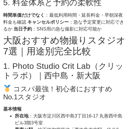
5. 料金体系と予約の柔軟性
時間単価だけでなく
：最低利用時間・延長料金・早朝深夜
料金も確認
キャンセルポリシー
：急な予定変更に対応でき
るか
当日予約
：SNS用の急な撮影に対応可能か
大阪おすすめ物撮りスタジオ
7選｜用途別完全比較
1. Photo Studio Crit Lab（クリッ
トラボ）｜西中島・新大阪
コスパ最強！初心者におすすめ
No.1スタジオ
基本情報
所在地
：大阪市淀川区西中島3丁目16-17 丸善西中島
ビル3階3号室