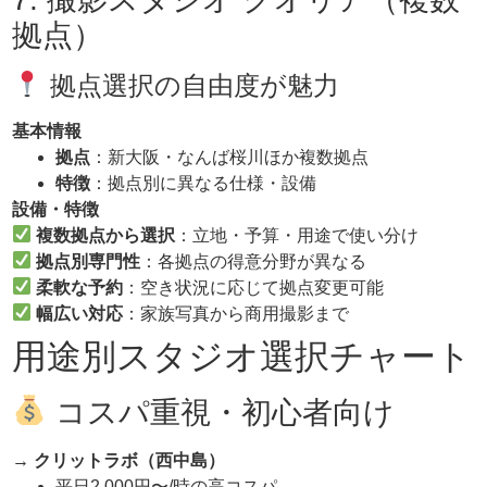
拠点）
拠点選択の自由度が魅力
基本情報
拠点
：新大阪・なんば桜川ほか複数拠点
特徴
：拠点別に異なる仕様・設備
設備・特徴
複数拠点から選択
：立地・予算・用途で使い分け
拠点別専門性
：各拠点の得意分野が異なる
柔軟な予約
：空き状況に応じて拠点変更可能
幅広い対応
：家族写真から商用撮影まで
用途別スタジオ選択チャート
コスパ重視・初心者向け
→
クリットラボ（西中島）
平日2,000円〜/時の高コスパ