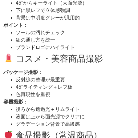
45°からキーライト（大面光源）
下に黒レフで立体感強調
背景は中明度グレーが汎用的
ポイント
：
ソールの汚れチェック
紐の通し方を統一
ブランドロゴにハイライト
コスメ・美容商品撮影
パッケージ撮影
：
反射線の整理が最重要
45°ライティング＋レフ板
色再現性を重視
容器撮影
：
後ろから透過光＋リムライト
液面は上から面光源でクリアに
グラデーション背景で高級感
食品撮影（常温商品）