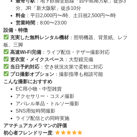
最寄り駅
：地下鉄御堂筋線「西中島南方駅」徒歩3
分、JR「新大阪駅」徒歩10分
料金
：平日2,000円〜/時、土日祝2,500円〜/時
営業時間
：8:00〜23:00
設備・特徴
充実した無料レンタル機材
：照明機器、背景紙、レフ
板、三脚
高速
Wi-Fi
完備
：ライブ配信・テザー撮影対応
更衣室・メイクスペース
：大型鏡完備
当日予約対応
：空き状況次第で柔軟に対応
プロ撮影オプション
：撮影指導も相談可能
こんな撮影におすすめ
EC用小物・中型雑貨
アクセサリー・コスメ撮影
アパレル単品・トルソー撮影
SNS用短時間撮影
ライブ配信との同時実施
アマチュアカメラマンの評価
初心者フレンドリー度
: