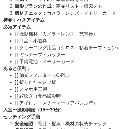
撮影プランの作成
：商品リスト・構図メモ
機材チェック
：カメラ・レンズ・メモリーカード
持参すべきアイテム
必須アイテム
：
[ ] 撮影機材（カメラ・レンズ・充電器）
[ ] 商品・小道具
[ ] クリーニング用品（クロス・粘着テープ・ピン）
[ ] ガムテープ・カッター
[ ] 予備電池・メモリーカード
あると便利
：
[ ] 偏光フィルター（C-PL）
[ ] 折りたたみレフ板
[ ] スマホ用三脚
[ ] 霧吹き（食品撮影時）
[ ] アイロン・スチーマー（アパレル時）
入室〜撮影開始（
15
〜
30
分）
セッティング手順
安全確認
：電源・配線・機材の状態チェック