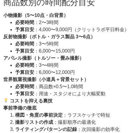
商品数別の時間配分目安
小物撮影（
5
〜
10
点・白背景）
必要時間
：2〜3時間
予算目安
：4,000〜9,000円（クリットラボ平日料金）
反射物撮影（ボトル・ガラス製品
3
〜
6
点）
必要時間
：3〜5時間
予算目安
：6,000〜15,000円
アパレル撮影（トルソー・畳み撮影）
必要時間
：3〜4時間
予算目安
：6,000〜12,000円
世界観重視撮影（小道具＋背景セット）
必要時間
：商品数×0.5〜1.0時間
予算目安
：用途・スタジオにより大幅変動
コストを抑える裏技
事前準備の徹底
構図・角度の事前決定
：ラフスケッチで時短
撮影リストの作成
：撮影順序の最適化
ライティングパターンの記録
：次回撮影の効率化