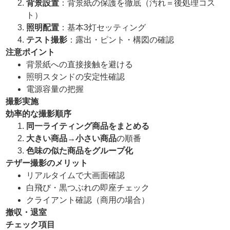
背景設置
：背景紙の保護を徹底（汚れ＝後処理コス
ト）
照明配置
：基本3灯セッティング
テスト撮影
：露出・ピント・構図の確認
注意ポイント
背景紙への直接接触を避ける
照明スタンドの安定性確認
電源容量の把握
撮影実施
効率的な撮影順序
同一ライティング商品をまとめる
大きい商品
→
小さい商品
の順番
色味の似た商品をグループ化
テザー撮影のメリット
リアルタイムで大画面確認
白飛び・黒つぶれの即座チェック
クライアント確認（商用の場合）
撤収・退室
チェック項目