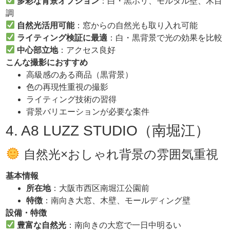
多彩な背景オプション
：白・黒ホリ、モルタル壁、木目
調
自然光活用可能
：窓からの自然光も取り入れ可能
ライティング検証に最適
：白・黒背景で光の効果を比較
中心部立地
：アクセス良好
こんな撮影におすすめ
高級感のある商品（黒背景）
色の再現性重視の撮影
ライティング技術の習得
背景バリエーションが必要な案件
4. A8 LUZZ STUDIO（南堀江）
自然光×おしゃれ背景の雰囲気重視
基本情報
所在地
：大阪市西区南堀江公園前
特徴
：南向き大窓、木壁、モールディング壁
設備・特徴
豊富な自然光
：南向きの大窓で一日中明るい