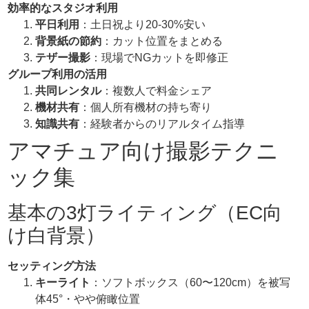
効率的なスタジオ利用
平日利用
：土日祝より20-30%安い
背景紙の節約
：カット位置をまとめる
テザー撮影
：現場でNGカットを即修正
グループ利用の活用
共同レンタル
：複数人で料金シェア
機材共有
：個人所有機材の持ち寄り
知識共有
：経験者からのリアルタイム指導
アマチュア向け撮影テクニ
ック集
基本の3灯ライティング（EC向
け白背景）
セッティング方法
キーライト
：ソフトボックス（60〜120cm）を被写
体45°・やや俯瞰位置