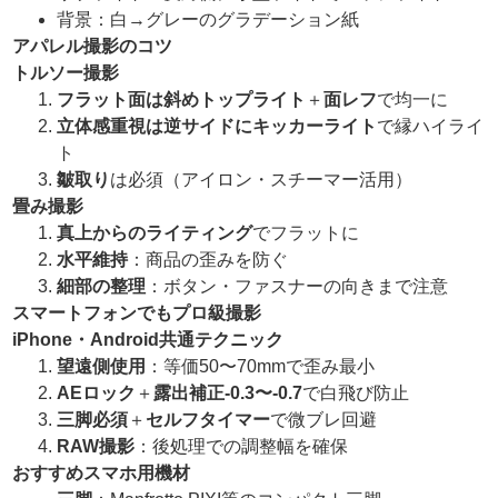
背景：白→グレーのグラデーション紙
アパレル撮影のコツ
トルソー撮影
フラット面は斜めトップライト
＋
面レフ
で均一に
立体感重視は逆サイドにキッカーライト
で縁ハイライ
ト
皺取り
は必須（アイロン・スチーマー活用）
畳み撮影
真上からのライティング
でフラットに
水平維持
：商品の歪みを防ぐ
細部の整理
：ボタン・ファスナーの向きまで注意
スマートフォンでもプロ級撮影
iPhone
・
Android
共通テクニック
望遠側使用
：等価50〜70mmで歪み最小
AE
ロック
＋
露出補正
-0.3
〜
-0.7
で白飛び防止
三脚必須
＋
セルフタイマー
で微ブレ回避
RAW
撮影
：後処理での調整幅を確保
おすすめスマホ用機材