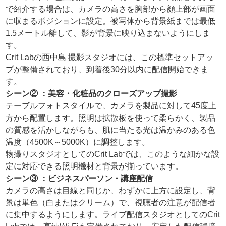
で紹介する場合は、カメラの高さを胸部から顔上部が画面
に収まるポジションに設定。被写体から背景紙までは最低
1.5メートル離して、影が背景に映り込まないようにしま
す。
Crit Labの西中島 撮影スタジオには、この標準セットアッ
プが整備されており、到着後30分以内に配信開始できま
す。
シーン② ：美容・化粧品のクローズアップ撮影
テーブルフォトスタイルで、カメラを製品に対して45度上
方から配置します。照明は拡散板を使って柔らかく、製品
の質感を活かしながらも、肌に当たる光は温かみのある色
温度（4500K～5000K）に調整します。
物撮りスタジオとしてのCrit Labでは、このような細かな設
定に対応できる照明機材と背景が揃っています。
シーン③ ：ビジネスパーソン・講座配信
カメラの高さは目線と同じか、わずかに上方に設定し、背
景は単色（白またはクリーム）で、視聴者の注意が配信者
に集中するようにします。ライブ配信スタジオとしてのCrit