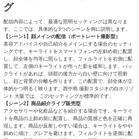
グ
配信内容によって、最適な照明セッティングは異なりま
す。ここでは、具体的な3つのシーンを例に説明します。
【シーン1】顔メインの配信（ポートレート撮影型）
美容アドバイスや自己紹介をメインにする場合のセッティ
ングです。キーライトをスマートフォンの左斜め前に配置
し、顔全体を均等に照らします。フィルライトを右側に配
置して、左側のキーライトが作った影を緩和します。バッ
クライトがあれば、頭部の後方から白い壁に向けて照射
し、顔と背景の分離を作ります。この配置で、顔全体が立
体的かつ明るく映ります。西中島 撮影スタジオの白ホリゾ
ント 大阪では、このセッティングが標準的です。
【シーン2】商品紹介ライブ販売型
アクセサリーや化粧品などを紹介する場合です。キーライ
トを商品の上斜め前に配置し、商品の質感と色を正確に再
現します。商品が反射しやすい場合は、キーライトをやや
斜めに傾け、グレアを避けます。フィルライトを逆側に配