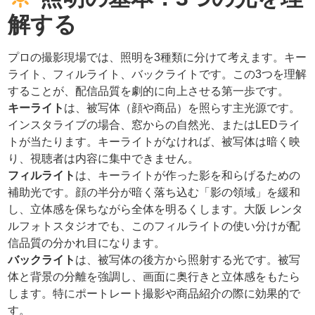
解する
プロの撮影現場では、照明を3種類に分けて考えます。キー
ライト、フィルライト、バックライトです。この3つを理解
することが、配信品質を劇的に向上させる第一歩です。
キーライト
は、被写体（顔や商品）を照らす主光源です。
インスタライブの場合、窓からの自然光、またはLEDライ
トが当たります。キーライトがなければ、被写体は暗く映
り、視聴者は内容に集中できません。
フィルライト
は、キーライトが作った影を和らげるための
補助光です。顔の半分が暗く落ち込む「影の領域」を緩和
し、立体感を保ちながら全体を明るくします。大阪 レンタ
ルフォトスタジオでも、このフィルライトの使い分けが配
信品質の分かれ目になります。
バックライト
は、被写体の後方から照射する光です。被写
体と背景の分離を強調し、画面に奥行きと立体感をもたら
します。特にポートレート撮影や商品紹介の際に効果的で
す。