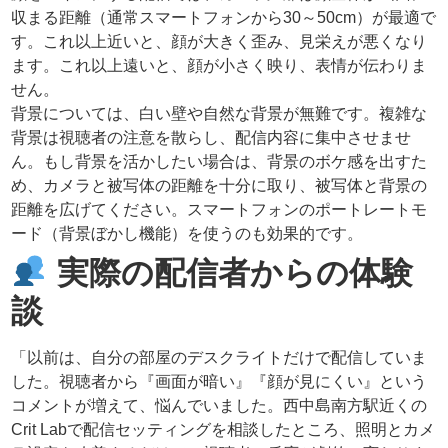
収まる距離（通常スマートフォンから30～50cm）が最適で
す。これ以上近いと、顔が大きく歪み、見栄えが悪くなり
ます。これ以上遠いと、顔が小さく映り、表情が伝わりま
せん。
背景については、白い壁や自然な背景が無難です。複雑な
背景は視聴者の注意を散らし、配信内容に集中させませ
ん。もし背景を活かしたい場合は、背景のボケ感を出すた
め、カメラと被写体の距離を十分に取り、被写体と背景の
距離を広げてください。スマートフォンのポートレートモ
ード（背景ぼかし機能）を使うのも効果的です。
実際の配信者からの体験
談
「以前は、自分の部屋のデスクライトだけで配信していま
した。視聴者から『画面が暗い』『顔が見にくい』という
コメントが増えて、悩んでいました。西中島南方駅近くの
Crit Labで配信セッティングを相談したところ、照明とカメ