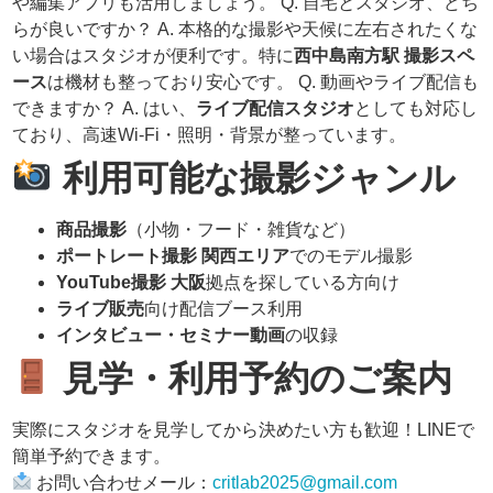
や編集アプリも活用しましょう。 Q. 自宅とスタジオ、どち
らが良いですか？ A. 本格的な撮影や天候に左右されたくな
い場合はスタジオが便利です。特に
西中島南方駅 撮影スペ
ース
は機材も整っており安心です。 Q. 動画やライブ配信も
できますか？ A. はい、
ライブ配信スタジオ
としても対応し
ており、高速Wi-Fi・照明・背景が整っています。
利用可能な撮影ジャンル
商品撮影
（小物・フード・雑貨など）
ポートレート撮影 関西エリア
でのモデル撮影
YouTube撮影 大阪
拠点を探している方向け
ライブ販売
向け配信ブース利用
インタビュー・セミナー動画
の収録
見学・利用予約のご案内
実際にスタジオを見学してから決めたい方も歓迎！LINEで
簡単予約できます。
お問い合わせメール：
critlab2025@gmail.com