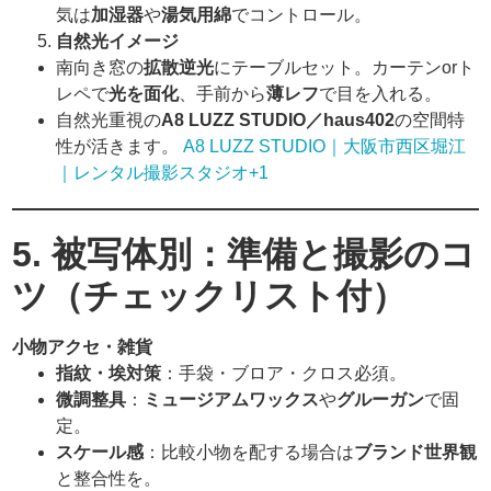
気は
加湿器
や
湯気用綿
でコントロール。
自然光イメージ
南向き窓の
拡散逆光
にテーブルセット。カーテンorト
レペで
光を面化
、手前から
薄レフ
で目を入れる。
自然光重視の
A8 LUZZ STUDIO／haus402
の空間特
性が活きます。
A8 LUZZ STUDIO｜大阪市西区堀江
｜レンタル撮影スタジオ+1
5. 被写体別：準備と撮影のコ
ツ（チェックリスト付）
小物アクセ・雑貨
指紋・埃対策
：手袋・ブロア・クロス必須。
微調整具
：
ミュージアムワックス
や
グルーガン
で固
定。
スケール感
：比較小物を配する場合は
ブランド世界観
と整合性を。