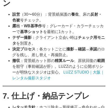
ン
設営
（30〜60分）：背景紙保護の
養生
、床の
反射・
色被り
チェック。
露出・WB基準作り
：グレーカード・カラーチェッカ
ーで
基準ショット
を最初に1カット。
テザー撮影
：クライアント立会い時は
チェック用モニ
タ
を別置き。
決定プロセス
：各カットごとに
撮影→確認→承認
のロ
グを残し、差し替え・再撮防止。
撤収
：背景紙カット部の
精算ルール
、原状回復の
範囲
を順守（事前確認が肝）。LUZZのように公開ポリシ
ーが明快なスタジオは安心。
LUZZ STUDIO｜大阪｜
レンタル撮影スタジオ
7. 仕上げ・納品テンプレ
レタッチ方針
：ホコリ除去→形状修正→色合わせ→白