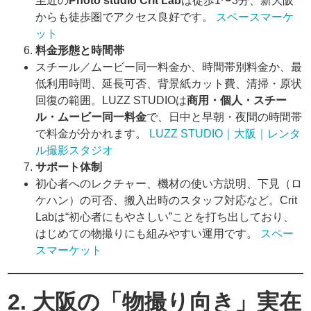
至近の
Photo studio Crit Lab
は徒歩1〜3分、新大阪
からも徒歩圏でアクセス良好です。
スペースマーケ
ット
料金形態と時間帯
スチール／ムービー同一料金か、時間帯別料金か、最
低利用時間、延長可否、背景紙カット費、清掃・原状
回復の範囲。LUZZ STUDIOは
商用・個人・スチー
ル・ムービー同一料金
で、日中と早朝・夜間の時間帯
で料金が分かれます。
LUZZ STUDIO｜大阪｜レンタ
ル撮影スタジオ
サポート体制
初心者へのレクチャー、機材の使い方説明、下見（ロ
ケハン）の可否、搬入出時のスタッフ対応など。Crit
Labは“初心者にもやさしい”ことを打ち出しており、
はじめての物撮りにも組みやすい運用です。
スペー
スマーケット
2. 大阪の「物撮り向き」実在