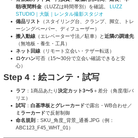
朝/夜間料金
（LUZZは時間帯別）を確認。
LUZZ
STUDIO｜大阪｜レンタル撮影スタジオ
備品リスト
（スタイリング台、クランプ、脚立、トレ
ーシングペーパー、ディフューザー）
搬入動線
（エレベーター寸法／駐車）と
近隣の調達先
（無地板・養生・工具）
ネット回線
（リモート立会い・テザー転送）
ロケハン
可否（15〜30分で立会い確認できると安
心）
Step 4：絵コンテ・試写
ラフ
：1商品あたり
決定カット3〜5
＋差分（角度/影バ
リエ）
試写
：
白基準板とグレーカード
で露出・WB合わせ／
ミラーカード
で反射制御
命名規則
：SKU_角度_背景_通番.JPG（例：
ABC123_F45_WHT_01）