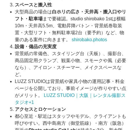
スペースと搬入性
大型商品の場合は
白ホリの広さ・天井高・搬入口やリ
フト・駐車場
まで要確認。studio shirobako 1stは横幅
10m・天井高5.5m、電動昇降バトン・背景紙巻取装
置・大型リフト・無料駐車場2台（要予約）など、物
量のある案件に向きます。
shirobako.photos
設備・備品の充実度
背景紙の常備色、スタイリング台（天板）、撮影台、
商品固定用クランプ、観葉小物、スモークや風（必要
なら）、アイロン・スチーマー、メイクスペースな
ど。
LUZZ STUDIOは背景紙や家具小物の運用記事・料金
ページを公開しており、事前イメージが作りやすい点
がメリット。
LUZZ STUDIO｜大阪｜レンタル撮影ス
タジオ+1
アクセスとロケーション
都心至近・駅近はスタッフやモデル、クライアントも
呼びやすい。西中島南方（御堂筋線）・南方（阪急）