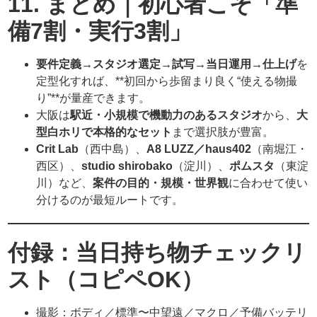
11. まとめ｜初心者こそ「準
備7割・実行3割」
要件定義→スタジオ選定→試写→当日運用→仕上げ
を
定型化すれば、**初回から歩留まり良く“使える物撮
り”**が量産できます。
大阪は
駅近・小規模で機動力のあるスタジオ
から、
大
型白ホリで本格的なセット
まで選択肢が豊富。
Crit Lab
（西中島）、
A8 LUZZ／haus402
（南堀江・
西区）、
studio shirobako
（淀川）、
ポムスタ
（東淀
川）など、
案件の目的・規模・世界観
に合わせて使い
分けるのが最短ルートです。
付録：当日持ち物チェックリ
スト（コピペOK）
撮影：ボディ／標準〜中望遠／マクロ／予備バッテリ