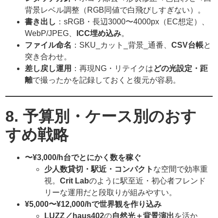
背景レベル調整（RGB同値で白飛びしすぎない）。
書き出し
：sRGB・長辺3000〜4000px（EC想定）、
WebP/JPEG、
ICC埋め込み
。
ファイル命名
：SKU_カット_背景_通番、
CSV台帳
と
突き合わせ。
差し戻し運用
：再現NG・リテイクは
どの光設定・距
離
で撮ったかを記録しておくと復元が容易。
8. 予算別・ケース別のおす
すめ戦略
〜¥3,000/h台でとにかく数を稼ぐ
少人数貸切・駅近・コンパクト
な空間で効率重
視。
Crit Lab
のように駅至近・初心者フレンド
リーな運用だと段取りが組みやすい。
¥5,000〜¥12,000/hで世界観を作り込み
LUZZ／haus402
の
自然光＋背景演出
を活か