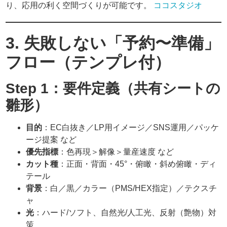
り、応用の利く空間づくりが可能です。
ココスタジオ
3. 失敗しない「予約〜準備」
フロー（テンプレ付）
Step 1：要件定義（共有シートの
雛形）
目的
：EC白抜き／LP用イメージ／SNS運用／パッケ
ージ提案 など
優先指標
：色再現＞解像＞量産速度 など
カット種
：正面・背面・45°・俯瞰・斜め俯瞰・ディ
テール
背景
：白／黒／カラー（PMS/HEX指定）／テクスチ
ャ
光
：ハード/ソフト、自然光/人工光、反射（艶物）対
策