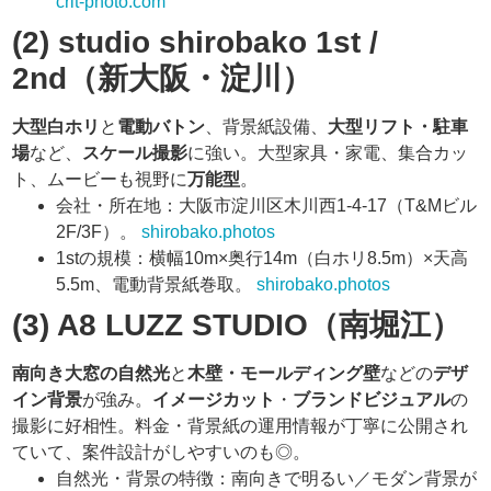
crit-photo.com
(2) studio shirobako 1st /
2nd（新大阪・淀川）
大型白ホリ
と
電動バトン
、背景紙設備、
大型リフト・駐車
場
など、
スケール撮影
に強い。大型家具・家電、集合カッ
ト、ムービーも視野に
万能型
。
会社・所在地：大阪市淀川区木川西1-4-17（T&Mビル
2F/3F）。
shirobako.photos
1stの規模：横幅10m×奥行14m（白ホリ8.5m）×天高
5.5m、電動背景紙巻取。
shirobako.photos
(3) A8 LUZZ STUDIO（南堀江）
南向き大窓の自然光
と
木壁・モールディング壁
などの
デザ
イン背景
が強み。
イメージカット
・
ブランドビジュアル
の
撮影に好相性。料金・背景紙の運用情報が丁寧に公開され
ていて、案件設計がしやすいのも◎。
自然光・背景の特徴：南向きで明るい／モダン背景が