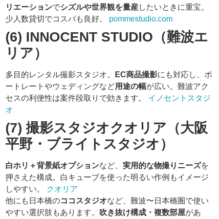
リエーション
で
シズルや世界観を量産
したいときに重宝。
少人数貸切でコスパも良好。
pommestudio.com
(6) INNOCENT STUDIO（難波エ
リア）
多目的レンタル撮影スタジオ。
EC商品撮影
にも対応し、ポ
ートレートやウェディングなど
用途の幅
が広い。難波アク
セスの利便性は案件段取りで効きます。
イノセントスタジ
オ
(7) 撮影スタジオクオリア（大阪
平野・ブライトスタジオ）
白ホリ＋背景紙オプション
など、
実用的な物撮りニーズ
を
押さえた構成。白キューブを使った明るい作例もイメージ
しやすい。
クオリア
他にも日本橋の
ココスタジオ
など、難波〜日本橋圏で使い
やすい選択肢もあります。
吹き抜け構成・複数部屋
があ