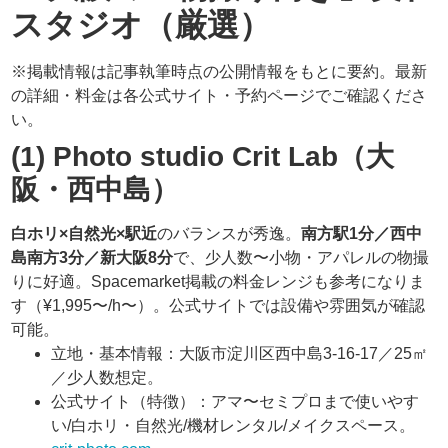
スタジオ（厳選）
※掲載情報は記事執筆時点の公開情報をもとに要約。最新
の詳細・料金は各公式サイト・予約ページでご確認くださ
い。
(1) Photo studio Crit Lab（大
阪・西中島）
白ホリ×自然光×駅近
のバランスが秀逸。
南方駅1分／西中
島南方3分／新大阪8分
で、少人数〜小物・アパレルの物撮
りに好適。Spacemarket掲載の料金レンジも参考になりま
す（¥1,995〜/h〜）。公式サイトでは設備や雰囲気が確認
可能。
立地・基本情報：大阪市淀川区西中島3-16-17／25㎡
／少人数想定。
公式サイト（特徴）：アマ〜セミプロまで使いやす
い/白ホリ・自然光/機材レンタル/メイクスペース。