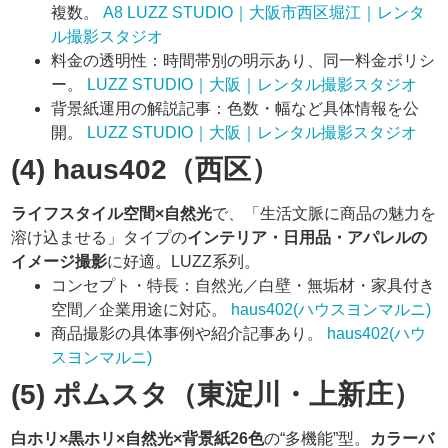
複数。
A8 LUZZ STUDIO｜大阪市西区堀江｜レンタ
ル撮影スタジオ
料金の透明性：時間帯別の明示あり、同一料金ポリシ
ー。
LUZZ STUDIO｜大阪｜レンタル撮影スタジオ
背景紙運用の解説記事：色数・幅など具体情報を公
開。
LUZZ STUDIO｜大阪｜レンタル撮影スタジオ
(4) haus402（西区）
ライフスタイル空間×自然光
で、「生活文脈に商品の魅力を
溶け込ませる」タイプの
インテリア・日用品・アパレルの
イメージ撮影
に好適。LUZZ系列。
コンセプト・特長：自然光／白壁・無垢材・家具付き
空間／企業用途に対応。
haus402(ハウスヨンマルニ)
商品撮影の具体事例や紹介記事あり。
haus402(ハウ
スヨンマルニ)
(5) ポムスタ（東淀川・上新庄）
白ホリ×黒ホリ×自然光×背景紙26色
の“多機能”型。
カラーバ