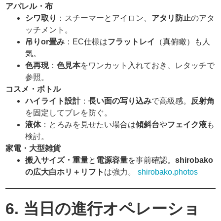
アパレル・布
シワ取り
：スチーマーとアイロン、
アタリ防止
のアタ
ッチメント。
吊りor畳み
：EC仕様は
フラットレイ
（真俯瞰）も人
気。
色再現
：
色見本
をワンカット入れておき、レタッチで
参照。
コスメ・ボトル
ハイライト設計
：
長い面の写り込み
で高級感。
反射角
を固定してブレを防ぐ。
液体
：とろみを見せたい場合は
傾斜台
や
フェイク液
も
検討。
家電・大型雑貨
搬入サイズ・重量
と
電源容量
を事前確認。
shirobako
の広大白ホリ＋リフト
は強力。
shirobako.photos
6. 当日の進行オペレーショ