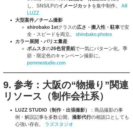
し、SNS/LPの
イメージカット
を集中制作。
A8
LUZZ
大型案件／チーム撮影
shirobako 1st
クラスの
広さ・搬入性・駐車
で安
全・スピードを両立。
shirobako.photos
カラー展開・バリエ量産
ポムスタ
の
26色背景紙
で一気にパターン化。季
節・限定色のキャンペーン撮影に。
pommestudio.com
9. 参考：大阪の“物撮り”関連
リソース（制作会社系）
LUZZ STUDIO（制作・出張撮影）
：商品撮影の事
例・解説記事を多数公開。
撮影代行
の相談口としても
心強い存在。
ラズスタジオ