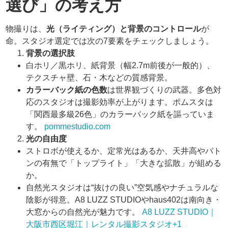
選び」の考え方
物撮りは、
光（ライティング）と背景のコントロール
が
命。スタジオ選定では次の7要素をチェックしましょう。
背景の選択肢
白ホリ／黒ホリ、紙背景（幅2.7m前後が一般的）、
テクスチャ壁、石・木などの質感背景。
カラーバック紙の色数
は世界観づくりの武器。多色対
応のスタジオは撮影効率が上がります。ポムスタは
「関西最多級26色」のカラーバック紙を謳っていま
す。
pommestudio.com
光の自由度
ストロボが使えるか、定常光はあるか、天井高やバト
ンの有無で「トップライト」「大きな拡散」が組める
か。
自然光スタジオは“抜けの良い”空気感やナチュラルな
陰影が得意。A8 LUZZ STUDIOやhaus402は南向き・
大窓からの自然光が魅力です。
A8 LUZZ STUDIO｜
大阪市西区堀江｜レンタル撮影スタジオ+1