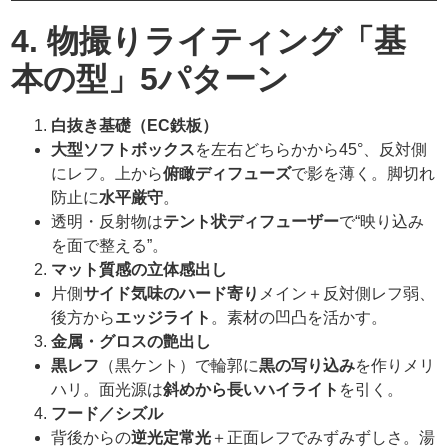
4. 物撮りライティング「基
本の型」5パターン
白抜き基礎（EC鉄板）
大型ソフトボックス
を左右どちらかから45°、反対側
にレフ。上から
俯瞰ディフューズ
で影を薄く。脚切れ
防止に
水平厳守
。
透明・反射物は
テント状ディフューザー
で“映り込み
を面で整える”。
マット質感の立体感出し
片側
サイド気味のハード寄り
メイン＋反対側レフ弱、
後方から
エッジライト
。素材の凹凸を活かす。
金属・グロスの艶出し
黒レフ
（黒ケント）で輪郭に
黒の写り込み
を作りメリ
ハリ。面光源は
斜めから長いハイライト
を引く。
フード／シズル
背後からの
逆光定常光
＋正面レフでみずみずしさ。湯