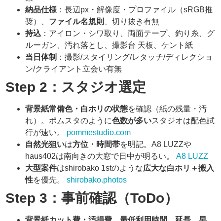
納品仕様
：長辺px・解像度・プロファイル（sRGB推
奨）、
ファイル名規則
、切り抜き有無
持込
：アイロン・シワ取り、両面テープ、釣り糸、グ
ルーガン、汚れ落とし、撮影台 天板、ケント紙
当日体制
：撮影/スタイリング/レタッチ/ディレクショ
ン/クライアント立会い有無
Step 2：スタジオ選定
背景紙常備色・白ホリの状態
を確認（紙の残量・汚
れ）。ポムスタのように
色数が多い
スタジオは配色試
行が速い。
pommestudio.com
自然光狙い
は
方位・時間帯
を明記。A8 LUZZや
haus402は南向きの大窓で日中が明るい。
A8 LUZZ
大型案件
はshirobako 1stのような
広大な白ホリ＋搬入
性
を優先。
shirobako.photos
Step 3：事前確認（ToDo）
背景紙カット費・汚損費
、
最低利用時間
、
延長
、
早