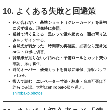
10. よくある失敗と回避策
色が合わない
：
基準ショット（グレーカード）を最初
に必ず撮る。現像時に参照
。
反射で汚く見える
：
黒レフで縁を締める
、
面の写り込
み
をデザインする。
自然光が弱かった
：
時間帯の再確認
、必要なら
定常光
orストロボ
に切替。
背景紙が足りない／汚れた
：
予備ロール
と
カット費
の
確認、床は
養生
。
時間オーバー
：
優先カットを冒頭に確保
、撤収バッフ
ァ15分。
搬入で詰む
：
エレベーター寸法・駐車・台車可否
は予
約時に確認。大型は
shirobako
級を選ぶ。
shirobako.photos