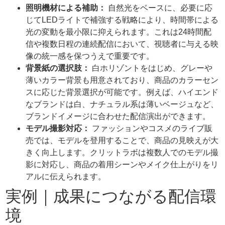
照明機材による補助：
自然光をベースに、必要に応
じてLEDライトで補強する戦略により、時間帯による
光の変動を最小限に抑えられます。これは24時間配
信や複数日程の連続配信において、視聴者に与える映
像の統一感を保つうえで重要です。
背景紙の選択肢：
白ホリゾントをはじめ、グレーや
薄いカラー背景も用意されており、商品のカラーセン
スに応じた背景選択が可能です。例えば、ハイエンド
なブランドは白、ナチュラル系は薄いベージュなど、
ブランドイメージに合わせた配信演出ができます。
モデル撮影対応：
ファッションやコスメのライブ販
売では、モデルを登用することで、商品の見映えが大
きく向上します。クリットラボは複数人でのモデル撮
影に対応し、商品の着用シーンやメイク仕上がりをリ
アルに伝えられます。
実例｜成果につながる配信環
境