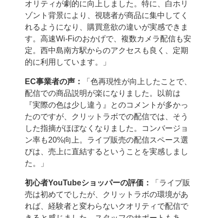
オリティが劇的に向上しました。特に、白ホリ
ゾント背景により、視聴者が商品に集中してく
れるようになり、購買意欲の違いが実感できま
す。高速Wi-Fiのおかげで、複数カメラ配信も安
定。西中島南方駅からのアクセスも良く、定期
的に利用しています。」
EC事業者の声：
「色再現性が向上したことで、
配信での商品説明が楽になりました。以前は
『実際の色は少し違う』とのコメントが多かっ
たのですが、クリットラボでの配信では、そう
した指摘がほぼなくなりました。コンバージョ
ン率も20%向上。ライブ販売の配信スペース選
びは、売上に直結するということを実感しまし
た。」
初心者YouTubeショッパーの評価：
「ライブ販
売は初めてでしたが、クリットラボの環境があ
れば、経験者と変わらないクオリティで配信で
きると感じました。スタッフのサポートもあ