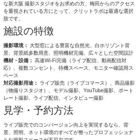
な新大阪 撮影スタジオをお求めの方、梅田からのアクセス
を重視されている方にとって、クリットラボは最適な選択
肢です。
施設の特徴
撮影環境：
大型窓による豊富な自然光、白ホリゾント背
景、背景紙多数用意、照明機材完備、広々とした空間設計
機材・設備：
高速Wi-Fi完備（ライブ配信、動画配信対
応）、複数コンセント、待機スペース、モニター確認用ス
ペース
対応撮影用途：
ライブ販売（ライブコマース）、商品撮影
（物撮りスタジオ）、モデル撮影、YouTube撮影、ポート
レート撮影、ライブ配信、インタビュー撮影
見学・予約方法
ライブ販売でのコンバージョン向上を実現するなら、背
景、照明、ネット環境のすべてが整ったプロフェッショナ
ルな撮影スペースが不可欠です。