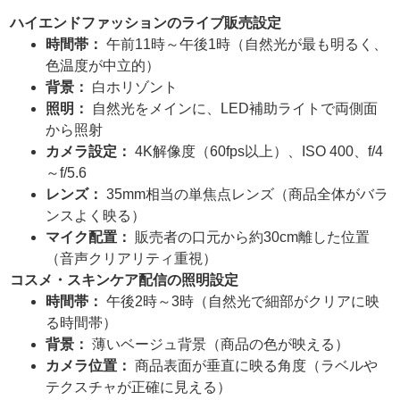
ハイエンドファッションのライブ販売設定
時間帯：
午前11時～午後1時（自然光が最も明るく、
色温度が中立的）
背景：
白ホリゾント
照明：
自然光をメインに、LED補助ライトで両側面
から照射
カメラ設定：
4K解像度（60fps以上）、ISO 400、f/4
～f/5.6
レンズ：
35mm相当の単焦点レンズ（商品全体がバラ
ンスよく映る）
マイク配置：
販売者の口元から約30cm離した位置
（音声クリアリティ重視）
コスメ・スキンケア配信の照明設定
時間帯：
午後2時～3時（自然光で細部がクリアに映
る時間帯）
背景：
薄いベージュ背景（商品の色が映える）
カメラ位置：
商品表面が垂直に映る角度（ラベルや
テクスチャが正確に見える）