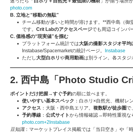
迷ったら「
白ホリ＋自然光＋最低限の機材
」が揃う場所
photo.com
B.
立地と
“
移動の無駄
”
チーム移動が多いと時間が溶けます。**西中島（御堂
です。
Crit Lab
のアクセスページ
でも周辺コインパ
C.
価格感の
“
現実値
”
を掴む
プラットフォーム統計では
大阪の撮影スタジオ平均は概
Instabase/Spacemarketの統計ページ。
Instabase
ただし
大型白ホリ
や
商用動画
は別ライン。各スタジ
2.
西中島「
Photo Studio Cr
ポイントだけ把握
→
すぐ予約
の順に並べます。
使いやすい基本スペック
：白ホリ×自然光、機材レ
アクセス
：大阪・西中島エリア。
複数駅が徒歩圏
で
予約導線
：
公式サイト
から情報確認→即時性重視な
photo.com+2Instabase
豆知識
：マーケットプレイス掲載では「当日空き」や「