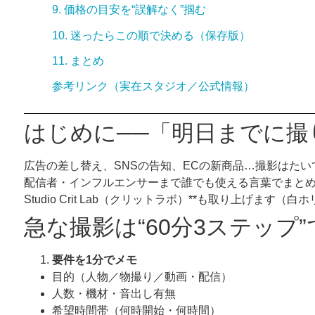
9. 価格の目安を“誤解なく”掴む
10. 迷ったらこの順で決める（保存版）
11. まとめ
参考リンク（実在スタジオ／公式情報）
はじめに──「明日までに
広告の差し替え、SNSの告知、ECの新商品…撮影はたい
配信者・インフルエンサーまで誰でも使える言葉でまと
Studio Crit Lab（クリットラボ）**も取り上
急な撮影は“60分3ステップ
要件を1分でメモ
目的（人物／物撮り／動画・配信）
人数・機材・音出し有無
希望時間帯（何時開始・何時間）