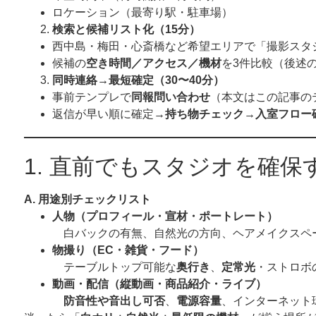
ロケーション（最寄り駅・駐車場）
検索と候補リスト化（
15
分）
西中島・梅田・心斎橋など希望エリアで「撮影スタ
候補の
空き時間／アクセス／機材
を3件比較（後述
同時連絡
→
最短確定（
30
〜
40
分）
事前テンプレで
同報問い合わせ
（本文はこの記事の
返信が早い順に確定→
持ち物チェック
→
入室フロー
1. 直前でもスタジオを確保
A.
用途別チェックリスト
人物（プロフィール・宣材・ポートレート）
白バックの有無、自然光の方向、ヘアメイクスペ
物撮り（
EC
・雑貨・フード）
テーブルトップ可能な
奥行き
、
定常光
・ストロボ
動画・配信（縦動画・商品紹介・ライブ）
防音性や音出し可否
、
電源容量
、インターネット