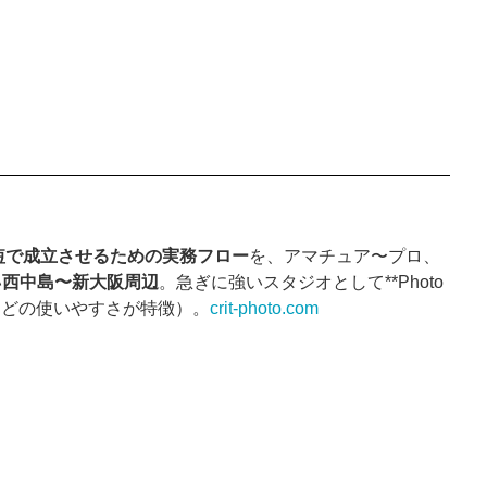
短で成立させるための実務フロー
を、アマチュア〜プロ、
い
西中島〜新大阪周辺
。急ぎに強いスタジオとして**Photo
駅などの使いやすさが特徴）。
crit-photo.com