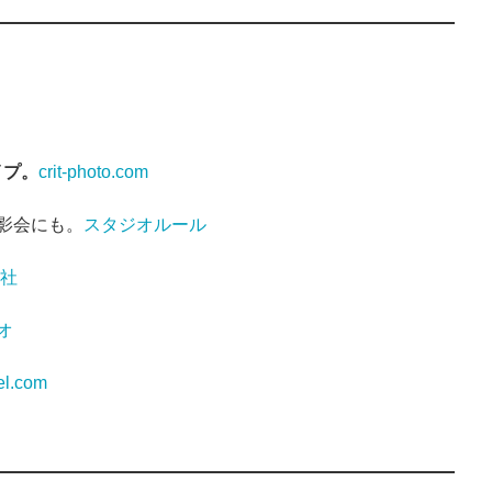
イプ。
crit-photo.com
影会にも。
スタジオルール
社
オ
iel.com