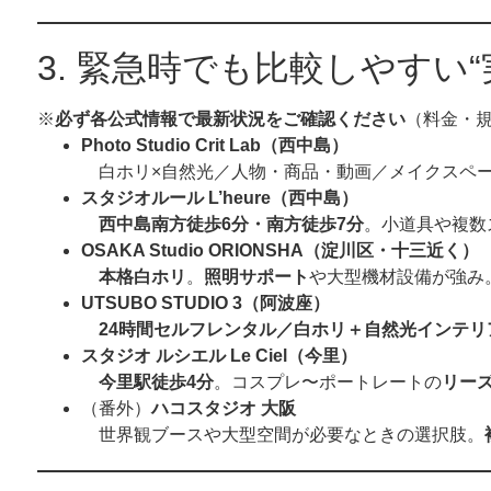
3. 緊急時でも比較しやすい
※
必ず各公式情報で最新状況をご確認ください
（料金・
Photo Studio Crit Lab（西中島）
白ホリ×自然光／人物・商品・動画／メイクスペ
スタジオルール L’heure（西中島）
西中島南方徒歩6分・南方徒歩7分
。小道具や複数
OSAKA Studio ORIONSHA
（淀川区・十三近く）
本格白ホリ
。
照明サポート
や大型機材設備が強み
UTSUBO STUDIO 3
（阿波座）
24
時間セルフレンタル／白ホリ＋自然光インテリ
スタジオ ルシエル Le Ciel（今里）
今里駅徒歩4分
。コスプレ〜ポートレートの
リー
（番外）
ハコスタジオ
大阪
世界観ブースや大型空間が必要なときの選択肢。