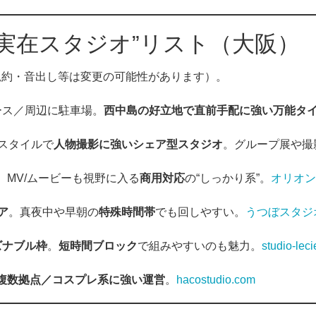
“実在スタジオ”リスト（大阪）
規約・音出し等は変更の可能性があります）。
ース／周辺に駐車場。
西中島の好立地で直前手配に強い万能タ
スタイルで
人物撮影に強いシェア型スタジオ
。グループ展や撮
。MV/ムービーも視野に入る
商用対応
の“しっかり系”。
オリオン
ア
。真夜中や早朝の
特殊時間帯
でも回しやすい。
うつぼスタジ
ズナブル枠
。
短時間ブロック
で組みやすいのも魅力。
studio-lec
複数拠点／コスプレ系に強い運営
。
hacostudio.com