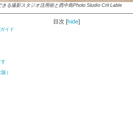
撮影スタジオ活用術と西中島Photo Studio Crit Lable
目次
[
hide
]
践ガイド
なす
大阪）