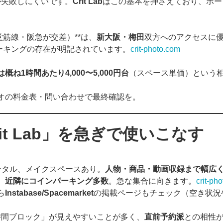
が失敗しにくいです。
Crit Lab
はこの基本を押さえており、ポー
筋線・阪急が交差）**は、
新大阪・梅田
双方へのアクセスに
ーキングの存在が明記されています。
crit-photo.com
ね1時間あたり4,000〜5,000円台
（スペース単価）という
オの料金表・問い合わせで最終確認を。
it Lab
」を急ぎで使いこなす
ンタル、メイクスペースあり。
人物・商品・動画収録まで幅広く
、
近隣にコインパーキング多数
。急な集合に向きます。
crit-ph
ら
Instabase/Spacemarket
の掲載ページもチェック（空き状況
時間ブロック」が見えやすいことが多く、
直前予約派
との相性