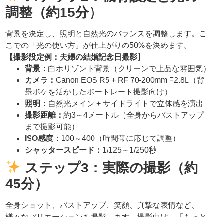
調整（約15分）
背景を決定し、照明と自然光のバランスを調整します。こ
こでの「光の使い方」が仕上がりの50%を決めます。
【撮影設定例：夫婦の結婚記念日撮影】
背景：
白ホリゾント背景（クリーンで上品な雰囲気）
カメラ：
Canon EOS R5 + RF 70-200mm F2.8L（背
景ボケを活かしたポートレート撮影向け）
照明：
自然光メイン + サイドライトで立体感を演出
撮影距離：
約3～4メートル（全身からバストアップ
まで撮影可能）
ISO感度：
100～400（時間帯に応じて調整）
シャッタースピード：
1/125～1/250秒
ステップ3：実際の撮影（約
45分）
全身ショット、バストアップ、笑顔、真摯な表情など、
様々なバリエーションを撮影します。撮影中は、「もっと