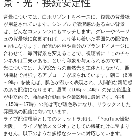
景・光・接続安定性
背景については、白ホリゾントをベースに、複数の背景紙
が用意されています。シンプルで清潔感のある白い背景
は、どんなコンテンツにもマッチします。グレーやベージ
ュの背景紙に変更すれば、より落ち着いた雰囲気の配信が
可能になります。配信の内容や自分のブランドイメージに
合わせて、毎回背景を変えることで、視聴者に「このチャ
ンネルは工夫がある」という印象を与えられるのです。
光については、大型窓からの自然光を主体としながら、照
明機材で補強するアプローチが取られています。朝日（6時
～9時）を使えば、肌色が温かく表現され、人間的な親近感
のある配信になります。昼間（10時～14時）の光は色温度
が中立的で、商品紹介動画や企業説明に最適です。午後
（15時～17時）の光は再び暖色系になり、リラックスした
雰囲気の配信に向いています。
ライブ配信環境としてのクリットラボは、「YouTube撮影
大阪」「ライブ配信スタジオ」としての機能だけに留まり
ません。以下のような多様なシーンに対応しています。