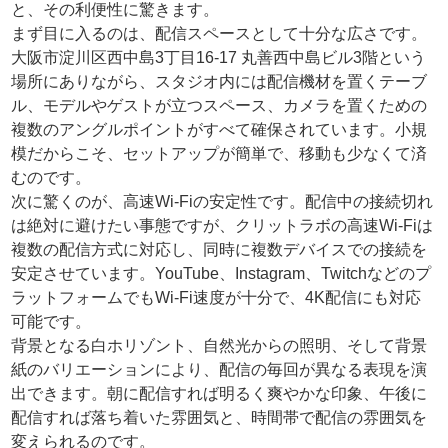
と、その利便性に驚きます。
まず目に入るのは、配信スペースとして十分な広さです。
大阪市淀川区西中島3丁目16-17 丸善西中島ビル3階という
場所にありながら、スタジオ内には配信機材を置くテーブ
ル、モデルやゲストが立つスペース、カメラを置くための
複数のアングルポイントがすべて確保されています。小規
模だからこそ、セットアップが簡単で、移動も少なくて済
むのです。
次に驚くのが、高速Wi-Fiの安定性です。配信中の接続切れ
は絶対に避けたい事態ですが、クリットラボの高速Wi-Fiは
複数の配信方式に対応し、同時に複数デバイスでの接続を
安定させています。YouTube、Instagram、Twitchなどのプ
ラットフォームでもWi-Fi速度が十分で、4K配信にも対応
可能です。
背景となる白ホリゾント、自然光からの照明、そして背景
紙のバリエーションにより、配信の毎回が異なる表現を演
出できます。朝に配信すれば明るく爽やかな印象、午後に
配信すれば落ち着いた雰囲気と、時間帯で配信の雰囲気を
変えられるのです。