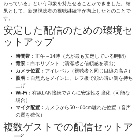
わっている」という印象を持たせることができました。結
果として、新規視聴者の視聴継続率が向上したとのことで
す。
安定した配信のための環境セ
ットアップ
時間帯：
正午～14時（光が最も安定している時間）
背景：
白ホリゾント（清潔感と信頼感を演出）
カメラ位置：
アイレベル（視聴者と同じ目線の高さ）
照明：
自然光をメインに、レフ板で顔の暗い側を持ち
上げ
Wi-Fi：
有線LAN接続でさらに安定性を強化（可能な
場合）
マイク配置：
カメラから50～60cm離れた位置（音声
の質を確保）
複数ゲストでの配信セットア