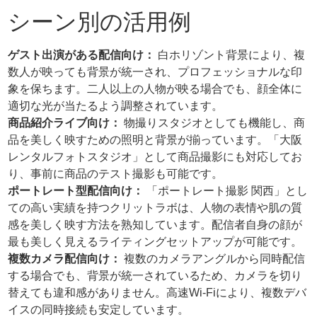
シーン別の活用例
ゲスト出演がある配信向け：
白ホリゾント背景により、複
数人が映っても背景が統一され、プロフェッショナルな印
象を保ちます。二人以上の人物が映る場合でも、顔全体に
適切な光が当たるよう調整されています。
商品紹介ライブ向け：
物撮りスタジオとしても機能し、商
品を美しく映すための照明と背景が揃っています。「大阪
レンタルフォトスタジオ」として商品撮影にも対応してお
り、事前に商品のテスト撮影も可能です。
ポートレート型配信向け：
「ポートレート撮影 関西」とし
ての高い実績を持つクリットラボは、人物の表情や肌の質
感を美しく映す方法を熟知しています。配信者自身の顔が
最も美しく見えるライティングセットアップが可能です。
複数カメラ配信向け：
複数のカメラアングルから同時配信
する場合でも、背景が統一されているため、カメラを切り
替えても違和感がありません。高速Wi-Fiにより、複数デバ
イスの同時接続も安定しています。