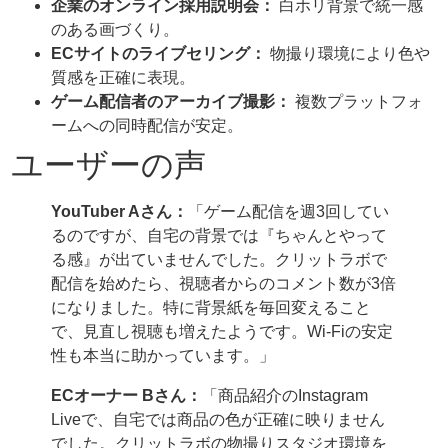
企業のオンライン採用説明会：
白ホリ背景で統一感
のある画づくり。
ECサイトのライブセリング：
物撮り環境により色や
質感を正確に表現。
ゲーム配信者のアーカイブ撮影：
複数プラットフォ
ームへの同時配信が安定。
ユーザーの声
YouTuber Aさん：
「ゲーム配信を週3回してい
るのですが、自宅の背景では『ちゃんとやって
る感』が出ていませんでした。クリットラボで
配信を始めたら、視聴者からのコメント数が3倍
になりました。特に背景紙を毎回変えること
で、見直し視聴も増えたようです。Wi-Fiの安定
性も本当に助かっています。」
ECオーナー Bさん：
「商品紹介のInstagram
Liveで、自宅では商品の色が正確に映りません
でした。クリットラボの物撮りスタジオ環境を