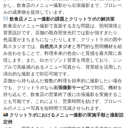
かし、飲食店のメニュー撮影から出張撮影まで、プロレベ
ルの成果物を提供しています。
飲食店メニュー撮影の課題とクリットラボの解決策
飲食店がメニュー撮影で直面する主な問題は、照明環境と
背景設計です。店舗の既存照蛍光灯では影が強すぎたり、
色温度がまちまちになったりします。クリットラボの西中
島スタジオでは、
自然光スタジオ
と専門的な照明機材を組
み合わせることで、料理本来の色合いと質感を最大限に表
現します。また、白ホリゾント背景を用意しており、シン
プルで高級感のあるメニュー写真から、背景紙を活用した
演出的な撮影まで対応可能です。
店舗から持ち込んだ複数の料理を効率的に撮影したい場合
でも、クリットラボなら
出張撮影サービス
で対応。機材を
持ち込んで、飲食店の営業終了後に出張撮影を実施するこ
とも可能です。これにより、営業時間を妨げず、プロレベ
ルのメニュー写真を短時間で完成させられます。
クリットラボにおけるメニュー撮影の実施手順と撮影設
定例