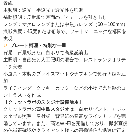
景紙
主照明：逆光・半逆光で透光性を強調
補助照明：反射板で表面のディテールを引き出し
レンズ：マクロレンズまたは中焦点レンズ（60～100mm）
撮影角度：45度または俯瞰で、フォトジェニックな構図を
実現
プレート料理・特別な一皿
背景：背景紙または白ホリで高級感演出
主照明：自然光と人工照明の混合で、レストランクオリテ
ィを実現
小道具：木製のプレイスマットやナプキンで奥行き感を追
加
ライティング：クッキーカッターなどの小物で光と影のコ
ントラストを作成
【クリットラボのスタジオ設備活用】
クリットラボの
西中島スタジオ
は、白ホリゾント、アジャ
スタブル照明、反射板、背景紙の豊富なラインナップを完
備しています。また、高速Wi-Fiを完備しており、撮影直後
の色補正確認やクライアント様への画像送信も迅速に行え