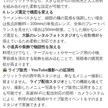
てのクリットラボなら、大きな窓からの自然光と人工照明
を組み合わせた柔軟な設定が可能です。
4. レンズ選定で構図を変える
ラーメンやパスタなど、細部の麺の質感を強調したい場合
は焦点距離85～100mmの単焦点レンズ。全体のプレートバ
ランスを見せたい場合は50mm前後。こうした細かなレン
ズ選定も、
大阪のレンタルフォトスタジオ
なら複数機材を
揃えているため柔軟に対応できます。
5. 小道具や装飾で物語性を加える
料理だけでなく、テーブルセットやサービング用の小物、
季節感を演出する装飾を組み込むことで、視聴者の購買意
欲が高まります。
ライブ販売・YouTube撮影への拡張性
クリットラボの西中島スタジオは、単なるメニュー撮影に
留まりません。
ライブ配信スタジオ
としての機能も備えて
おり、撮影したメニュー写真をライブ販売に活用すること
も可能です。高速Wi-Fiと配信対応の照明・カメラシステム
により、料理の紹介動画やライブ販売イベントをそのまま
スタジオで実施できます。