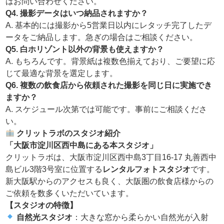
はお問い合わせください。
Q4. 撮影データはいつ納品されますか？
A. 基本的には撮影から5営業日以内にレタッチ完了したデ
ータをご納品します。急ぎの場合はご相談ください。
Q5. 白ホリゾント以外の背景も使えますか？
A. もちろんです。背景紙は複数色揃えており、ご要望に応
じて最適な背景を選定します。
Q6. 複数の飲食店から依頼された撮影を同じ日に実施でき
ますか？
A. スケジュール次第では可能です。事前にご相談くださ
い。
クリットラボのスタジオ紹介
「大阪市淀川区西中島にある本スタジオ」
クリットラボは、大阪市淀川区西中島3丁目16-17 丸善西中
島ビル3階3号室に位置する
レンタルフォトスタジオ
です。
新大阪駅からのアクセスも良く、大阪圏の飲食店様からの
ご依頼を数多くいただいています。
【スタジオの特徴】
自然光スタジオ
：大きな窓から柔らかい自然光が入射