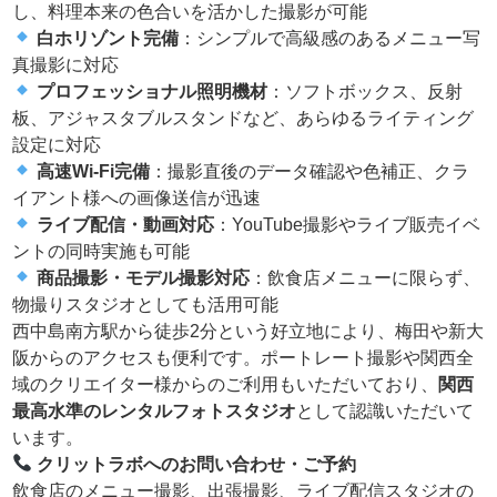
し、料理本来の色合いを活かした撮影が可能
白ホリゾント完備
：シンプルで高級感のあるメニュー写
真撮影に対応
プロフェッショナル照明機材
：ソフトボックス、反射
板、アジャスタブルスタンドなど、あらゆるライティング
設定に対応
高速Wi-Fi完備
：撮影直後のデータ確認や色補正、クラ
イアント様への画像送信が迅速
ライブ配信・動画対応
：YouTube撮影やライブ販売イベ
ントの同時実施も可能
商品撮影・モデル撮影対応
：飲食店メニューに限らず、
物撮りスタジオとしても活用可能
西中島南方駅から徒歩2分という好立地により、梅田や新大
阪からのアクセスも便利です。ポートレート撮影や関西全
域のクリエイター様からのご利用もいただいており、
関西
最高水準のレンタルフォトスタジオ
として認識いただいて
います。
クリットラボへのお問い合わせ・ご予約
飲食店のメニュー撮影、出張撮影、ライブ配信スタジオの