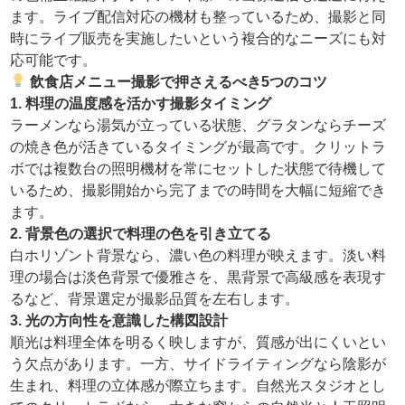
ます。ライブ配信対応の機材も整っているため、撮影と同
時にライブ販売を実施したいという複合的なニーズにも対
応可能です。
飲食店メニュー撮影で押さえるべき5つのコツ
1. 料理の温度感を活かす撮影タイミング
ラーメンなら湯気が立っている状態、グラタンならチーズ
の焼き色が活きているタイミングが最高です。クリットラ
ボでは複数台の照明機材を常にセットした状態で待機して
いるため、撮影開始から完了までの時間を大幅に短縮でき
ます。
2. 背景色の選択で料理の色を引き立てる
白ホリゾント背景なら、濃い色の料理が映えます。淡い料
理の場合は淡色背景で優雅さを、黒背景で高級感を表現す
るなど、背景選定が撮影品質を左右します。
3. 光の方向性を意識した構図設計
順光は料理全体を明るく映しますが、質感が出にくいとい
う欠点があります。一方、サイドライティングなら陰影が
生まれ、料理の立体感が際立ちます。自然光スタジオとし