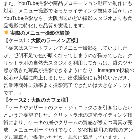
また、YouTube撮影や商品プロモーション動画の制作にも
対応。メニュー撮影で培ったライティング技術を活かした
YouTube撮影なら、大阪周辺のどの撮影スタジオよりも食
品撮影に特化した品質を実現します。
実際のメニュー撮影体験談
【ケース1：大阪のラーメン店様】
「従来はスマートフォンでメニュー撮影をしていました
が、照明不足で色が暗くなってしまうのが悩みでした。ク
リットラボの自然光スタジオを利用してからは、麺のツヤ
感が活きた写真が撮影できるようになり、Instagram投稿の
反応が大幅に向上しました。出張撮影にも対応いただき、
営業時間外に効率よく撮影完了できたのは大きなメリット
です。」
【ケース2：大阪のカフェ様】
「ケーキやデザートのフォトジェニックさを引き出したい
というご要望でした。クリットラボの逆光ライティング技
術により、ケーキの層やクリームの質感が際立つ写真が完
成。メニューボードだけでなく、SNS投稿用の複数のアン
グル写真もご提供いただき、非常に満足しています。」