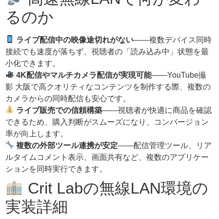
るのか
ライブ配信中の映像途切れがない
——複数デバイス同時
接続でも速度が落ちず、視聴者の「読み込み中」状態を最
小化できます。
4K配信やマルチカメラ配信が実現可能
——YouTube撮
影 大阪で高クオリティなコンテンツを制作する際、複数の
カメラからの同時配信も安心です。
ライブ販売での信頼構築
——視聴者が快適に商品を確認
できるため、購入判断がスムーズになり、コンバージョン
率が向上します。
複数の外部ツール連携が安定
——配信管理ツール、リア
ルタイムコメント表示、画面共有など、複数のアプリケー
ションを同時実行できます。
Crit Labの無線LAN環境の
実装詳細