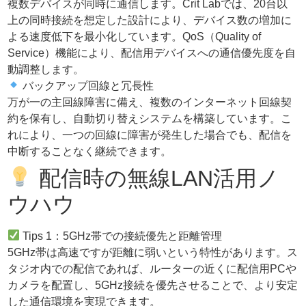
複数デバイスが同時に通信します。Crit Labでは、20台以
上の同時接続を想定した設計により、デバイス数の増加に
よる速度低下を最小化しています。QoS（Quality of
Service）機能により、配信用デバイスへの通信優先度を自
動調整します。
バックアップ回線と冗長性
万が一の主回線障害に備え、複数のインターネット回線契
約を保有し、自動切り替えシステムを構築しています。こ
れにより、一つの回線に障害が発生した場合でも、配信を
中断することなく継続できます。
配信時の無線LAN活用ノ
ウハウ
Tips 1：5GHz帯での接続優先と距離管理
5GHz帯は高速ですが距離に弱いという特性があります。ス
タジオ内での配信であれば、ルーターの近くに配信用PCや
カメラを配置し、5GHz接続を優先させることで、より安定
した通信環境を実現できます。