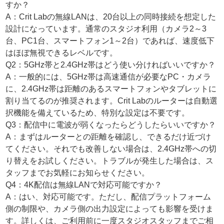
すか？
A：Crit Labの無線LANは、20台以上の同時接続を想定した
設計になっています。通常のスタジオ利用（カメラ2～3
台、PC1台、スマートフォン1～2台）であれば、速度低下
はほぼ無視できるレベルです。
Q2：5GHz帯と2.4GHz帯はどう使い分ければいいですか？
A：一般的には、5GHz帯は高速通信が必要なPC・カメラ
に、2.4GHz帯は距離のあるスマートフォンやタブレットに
割り当てるのが推奨されます。Crit Labのルーターは自動選
択機能を備えているため、特別な設定は不要です。
Q3：配信中に電波が弱くなったらどうしたらいいですか？
A：まずはルーターとの距離を確認し、できるだけ近づけ
てください。それでも改善しない場合は、2.4GHz帯への切
り替えをお試しください。トラブルが発生した場合は、ス
タッフまでお気軽にお知らせください。
Q4：4K配信は無線LANで対応可能ですか？
A：はい、対応可能です。ただし、配信プラットフォーム
側の制限や、カメラ側の出力設定によっても影響を受けま
す。詳しくは、ご利用前に一度スタジオスタッフまでご相