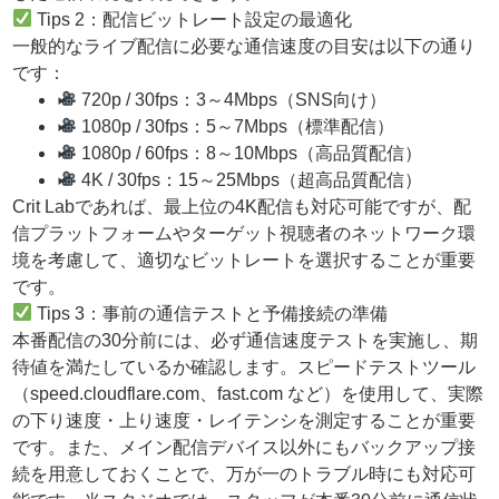
Tips 2：配信ビットレート設定の最適化
一般的なライブ配信に必要な通信速度の目安は以下の通り
です：
720p / 30fps：3～4Mbps（SNS向け）
1080p / 30fps：5～7Mbps（標準配信）
1080p / 60fps：8～10Mbps（高品質配信）
4K / 30fps：15～25Mbps（超高品質配信）
Crit Labであれば、最上位の4K配信も対応可能ですが、配
信プラットフォームやターゲット視聴者のネットワーク環
境を考慮して、適切なビットレートを選択することが重要
です。
Tips 3：事前の通信テストと予備接続の準備
本番配信の30分前には、必ず通信速度テストを実施し、期
待値を満たしているか確認します。スピードテストツール
（speed.cloudflare.com、fast.com など）を使用して、実際
の下り速度・上り速度・レイテンシを測定することが重要
です。また、メイン配信デバイス以外にもバックアップ接
続を用意しておくことで、万が一のトラブル時にも対応可