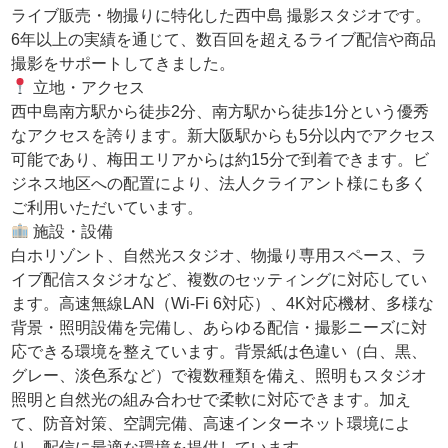
ライブ販売・物撮りに特化した西中島 撮影スタジオです。
6年以上の実績を通じて、数百回を超えるライブ配信や商品
撮影をサポートしてきました。
立地・アクセス
西中島南方駅から徒歩2分、南方駅から徒歩1分という優秀
なアクセスを誇ります。新大阪駅からも5分以内でアクセス
可能であり、梅田エリアからは約15分で到着できます。ビ
ジネス地区への配置により、法人クライアント様にも多く
ご利用いただいています。
施設・設備
白ホリゾント、自然光スタジオ、物撮り専用スペース、ラ
イブ配信スタジオなど、複数のセッティングに対応してい
ます。高速無線LAN（Wi-Fi 6対応）、4K対応機材、多様な
背景・照明設備を完備し、あらゆる配信・撮影ニーズに対
応できる環境を整えています。背景紙は色違い（白、黒、
グレー、淡色系など）で複数種類を備え、照明もスタジオ
照明と自然光の組み合わせで柔軟に対応できます。加え
て、防音対策、空調完備、高速インターネット環境によ
り、配信に最適な環境を提供しています。