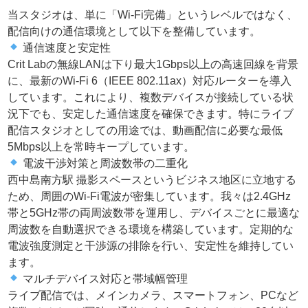
当スタジオは、単に「Wi-Fi完備」というレベルではなく、
配信向けの通信環境として以下を整備しています。
通信速度と安定性
Crit Labの無線LANは下り最大1Gbps以上の高速回線を背景
に、最新のWi-Fi 6（IEEE 802.11ax）対応ルーターを導入
しています。これにより、複数デバイスが接続している状
況下でも、安定した通信速度を確保できます。特にライブ
配信スタジオとしての用途では、動画配信に必要な最低
5Mbps以上を常時キープしています。
電波干渉対策と周波数帯の二重化
西中島南方駅 撮影スペースというビジネス地区に立地する
ため、周囲のWi-Fi電波が密集しています。我々は2.4GHz
帯と5GHz帯の両周波数帯を運用し、デバイスごとに最適な
周波数を自動選択できる環境を構築しています。定期的な
電波強度測定と干渉源の排除を行い、安定性を維持してい
ます。
マルチデバイス対応と帯域幅管理
ライブ配信では、メインカメラ、スマートフォン、PCなど