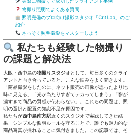
実際に物撮りで成功したクライアント事例
物撮り照明でよくある質問
照明完備のプロ向け撮影スタジオ「Crit Lab」のご
紹介
さっそく照明撮影をマスターしよう
私たちも経験した物撮り
の課題と解決法
大阪・西中島の
物撮りスタジオ
として、毎日多くのクライ
アントと向き合っていると、こんな悩みをよく聞きます。
「商品撮影をしたのに、ネット販売の画像が思ったより地
味に見える」「光が当たりすぎてテカってしまう」「影が
濃すぎて商品の質感が伝わらない」。これらの問題は、照
明の選択と配置の知識不足が原因です。
私たちが
西中島南方駅
近くのスタジオで実践してきた結
果、シンプルな照明ルールを守ることで、誰でも魅力的な
商品写真が撮れることに気付きました。この記事では、そ