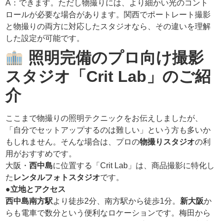
A：できます。ただし物撮りには、より細かい光のコント
ロールが必要な場合があります。関西でポートレート撮影
と物撮りの両方に対応したスタジオなら、その違いを理解
した設定が可能です。
照明完備のプロ向け撮影
スタジオ「Crit Lab」のご紹
介
ここまで物撮りの照明テクニックをお伝えしましたが、
「自分でセットアップするのは難しい」という方も多いか
もしれません。そんな場合は、プロの
物撮りスタジオ
の利
用がおすすめです。
大阪・
西中島
に位置する「Crit Lab」は、商品撮影に特化し
た
レンタルフォトスタジオ
です。
●立地とアクセス
西中島南方駅
より徒歩2分、南方駅から徒歩1分。
新大阪
か
らも電車で数分という便利なロケーションです。梅田から