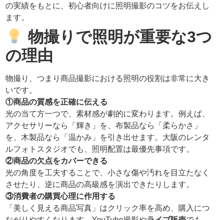
の実績をもとに、初心者向けに照明撮影のコツをお伝えし
ます。
物撮りで照明が重要な3つ
の理由
物撮り、つまり商品撮影における照明の役割は非常に大き
いです。
①商品の質感を正確に伝える
光の当て方一つで、素材感が劇的に変わります。例えば、
アクセサリーなら「輝き」を、布製品なら「柔らかさ」
を、木製品なら「温かみ」を引き出せます。大阪のレンタ
ルフォトスタジオでも、照明配置は最優先事項です。
②商品の欠点をカバーできる
光の角度を工夫することで、小さな傷や汚れを目立たなく
させたり、逆に商品の高級感を演出できたりします。
③消費者の購買心理に作用する
「美しく見える商品写真」はクリック率を高め、購入につ
ながりやすくなります。YouTube撮影や
ライブ販売
でも、