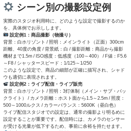
シーン別の撮影設定例
実際のスタジオ利用時に、どのような設定で撮影するのか
を、具体例でお示しします。
設定例1：商品撮影（物撮り）
背景：白ホリゾント / 照明：メインライト（正面）300cm
距離、40度の角度 / 背景紙：白 / 撮影距離：商品から撮影
機材まで1.5m / ISO感度：低感度（100～400） / F値：F5.6
～F8 / シャッタースピード：1/125～1/250
このような設定で、商品の細部が正確に描写され、シャド
ウも適切に表現されます。
設定例2：ライブ配信・ライブ販売
背景：白ホリゾント / 照明：3灯体制（メイン・サブ・バッ
クライト） / カメラ距離：ホスト面から1.5～2.5m / 照度：
500～1000ルクス / カラーバランス：5600K（昼白色）
ライブ配信スタジオでの設定は、通常の撮影より明るめに
設定することが重要です。配信時には、カメラのセンサー
が受ける光量が低下するため、事前に余裕を持たせます。