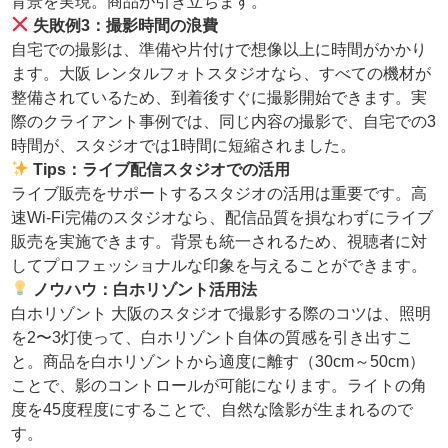
背景を実現。商品が引き立ちます。
失敗例3：撮影時間の浪費
自宅での撮影は、準備や片付けで想像以上に時間がかかり
ます。大阪 レンタルフォトスタジオなら、すべての機材が
整備されているため、到着後すぐに撮影開始できます。実
際のクライアント事例では、同じ内容の撮影で、自宅での3
時間が、スタジオでは1時間に短縮されました。
Tips：ライブ配信スタジオでの活用
ライブ販売をサポートするスタジオの活用は重要です。高
速Wi-Fi完備のスタジオなら、配信品質を損なわずにライブ
販売を実施できます。背景も統一されるため、視聴者に対
してプロフェッショナルな印象を与えることができます。
ノウハウ：白ホリゾント活用法
白ホリゾント 大阪のスタジオで撮影する際のコツは、照明
を2〜3灯使って、白ホリゾント自体の質感を引き出すこ
と。商品を白ホリゾントから適度に離す（30cm～50cm）
ことで、影のコントロールが可能になります。ライトの角
度を45度程度にすることで、自然な陰影が生まれるので
す。