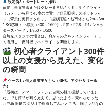
設定例3：ポートレート撮影
背景：黒背景紙またはグレー背景紙 / 照明：サイドライト
（カメラから見て45度の位置） / 背景照明：スポットライ
ト（背景に奥行きを出す） / 撮影距離：被写体から2m～3m
/ ISO感度：中感度（400～1600） / F値：F2.8～F4 / シャッ
タースピード：1/250～1/500
自然光スタジオの場合は、窓からの光をメインライトとし
て活用し、反射板でハイライトを調整します。
初心者クライアント300件
以上の支援から見えた、変化
の瞬間
ケース1：個人事業主Aさん（40代、アクセサリー販
売）
「最初は、スマートフォンと自宅の机で撮影していまし
た。でも商品が暗く見えて、思ったように売れなかった。
西中島 撮影スタジオで撮影してみたところ、同じ商品なの