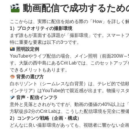
動画配信で成功するため
ここからは、実際に配信を始める際の「How」を詳しく解
1）プロクオリティの撮影環境
まず誰もが直面する課題が「撮影環境」です。スマート
特に重要な要素は以下の3つです。
照明設定例
YouTubeやライブ配信の場合、メイン照明（前面20
す。大阪の西中島にあるCrit Labでは、このセット
できるメリットもあります。
背景の選び方
白ホリゾント（シームレスな白背景）は、テレビ的で信頼
インテリア）はYouTube的で親近感が出ます。物撮
音声・配信インフラ
意外と見落とされがちですが、動画の価値の40%以上は「
方駅徒歩2分のCrit Labは、こうした配信環境を完全
2）コンテンツ戦略（企画・構成）
どんなに良い撮影環境があっても、視聴者に響かない企画