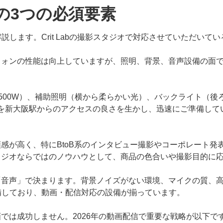
の3つの必須要素
説します。Crit Labの撮影スタジオで対応させていただいて
フォンの性能は向上していますが、照明、背景、音声設備の面
0W～500W）、補助照明（横から柔らかい光）、バックライト（
アップを新大阪駅からのアクセスの良さを生かし、迅速にご準備し
感が高く、特にBtoB系のインタビュー撮影やコーポレート発
りスタジオならではのノウハウとして、商品の色合いや撮影目的
音声」で決まります。背景ノイズがない環境、マイクの質、高速
に整備しており、動画・配信対応の設備が揃っています。
では成功しません。2026年の動画配信で重要な戦略が以下で