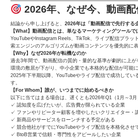
2026年、なぜ今、動画
結論から申し上げると、
2026年は「動画配信で先行す
【What】動画配信とは、単なるマーケティングツール
YouTubeやInstagram Reels、TikTok
索エンジンのアルゴリズムが動画コンテンツを優先的に表
【Why】なぜ2026年が転機なのか
過去3年間で、動画配信の質的・量的な基準が劇的に上が
環境の敷居が下がり、中小企業でも本格的な配信が可能
2025年下半期以降、YouTubeやライブ配信で成功し
す。
【For Whom】誰が、いつまでに始めるべきか
以下に当てはまる場合は、遅くとも2026年Q1（1月～
✓ 認知度を広げたいが、広告費が限られている企業
✓ ファンやリピーター顧客を増やしたいクリエイター・
✓ 新商品やサービスをローンチする予定がある
✓ 競合他社がすでにYouTubeやライブ配信を本格化させ
✓ BtoB営業で信頼・専門性をアピールしたい企業