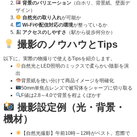
背景のバリエーション
（白ホリ、背景紙、壁面デ
ザイン）
自然光の取り入れ
が可能か
Wi-Fiや配信対応の環境
が整っているか
アクセスのしやすさ
（駅から徒歩何分か）
撮影のノウハウとTips
以下に、実際の物撮りで使えるTipsを紹介します。
自然光とLED照明のミックスで柔らかい陰影を演
出
背景紙を使い分けて商品イメージを明確化
50mm単焦点レンズで被写体をシャープに切り取る
F値は2.8～4.0で背景を程よくぼかす
撮影設定例（光・背景・
機材）
【自然光撮影】午前10時～12時がベスト。窓際で