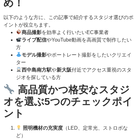
め！
以下のような方に、この記事で紹介するスタジオ選びのポ
イントが役立ちます。
商品撮影
を効率よく行いたいEC事業者
ライブ配信
やYouTube動画を高画質で制作したい
方
モデル撮影
やポートレート撮影をしたいクリエイ
ター
西中島南方駅
や
新大阪
付近でアクセス重視のスタ
ジオを探している方
高品質かつ格安なスタジ
オを選ぶ5つのチェックポイ
ント
照明機材の充実度
（LED、定常光、ストロボな
ど）