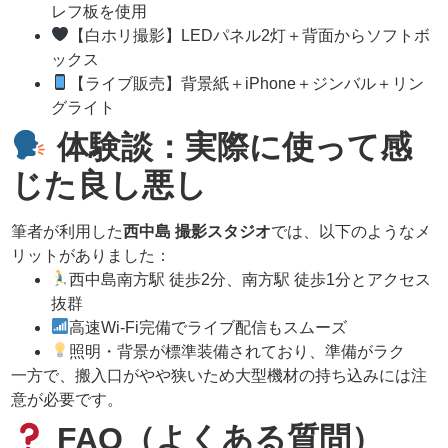
レフ板を使用
【白ホリ撮影】LEDパネル2灯＋背面からソフトボ
ックス
【ライブ販売】背景紙＋iPhone＋ジンバル＋リン
グライト
体験談：実際に使って感
じた良し悪し
筆者が利用した
西中島 撮影スタジオ
では、以下のようなメ
リットがありました：
西中島南方駅 徒歩2分、南方駅 徒歩1分とアクセス
抜群
高速Wi-Fi完備でライブ配信もスムーズ
照明・背景が標準装備されており、準備がラク
一方で、搬入口がやや狭いため大型機材の持ち込みには注
意が必要です。
FAQ（よくある質問）