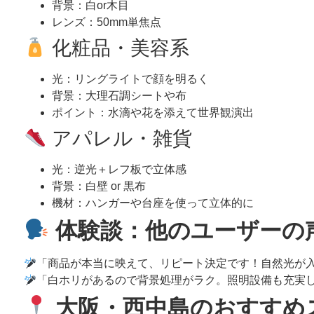
背景：白or木目
レンズ：50mm単焦点
化粧品・美容系
光：リングライトで顔を明るく
背景：大理石調シートや布
ポイント：水滴や花を添えて世界観演出
アパレル・雑貨
光：逆光＋レフ板で立体感
背景：白壁 or 黒布
機材：ハンガーや台座を使って立体的に
体験談：他のユーザーの
「商品が本当に映えて、リピート決定です！自然光が入
「白ホリがあるので背景処理がラク。照明設備も充実し
大阪・西中島のおすすめ