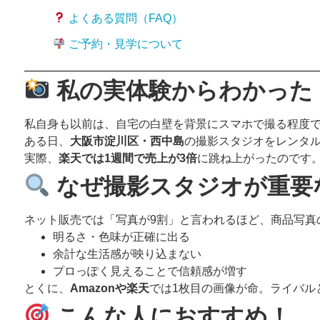
よくある質問（FAQ）
ご予約・見学について
私の実体験からわかった
私自身も以前は、自宅の白壁を背景にスマホで撮る程度
ある日、
大阪市淀川区・西中島
の撮影スタジオをレンタ
実際、
楽天では1週間で売上が3倍
に跳ね上がったのです
なぜ撮影スタジオが重要
ネット販売では「写真が9割」と言われるほど、商品写真
明るさ・色味が正確に出る
余計な生活感が映り込まない
プロっぽく見えることで信頼感が増す
とくに、
Amazonや楽天
では1枚目の画像が命。ライバル
こんな人におすすめ！