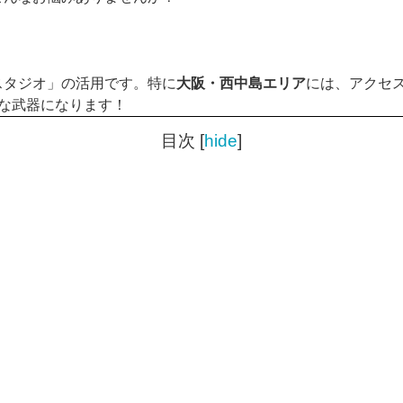
スタジオ」の活用です。特に
大阪・西中島エリア
には、アクセ
力な武器になります！
目次
[
hide
]