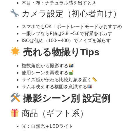
木目・布：ナチュラル感を出すとき
カメラ設定（初心者向け）
スマホでもOK！ポートレートモードがおすすめ
一眼レフならF値は2.8〜5.6で背景をボカす
ISOは低め（100〜400）でノイズを減らす
売れる物撮りTips
複数角度から撮影する
使用シーンを再現する
サイズ感が伝わる比較対象を置く
サムネ映えする構図を意識する
撮影シーン別 設定例
商品（ギフト系）
光：自然光＋LEDライト