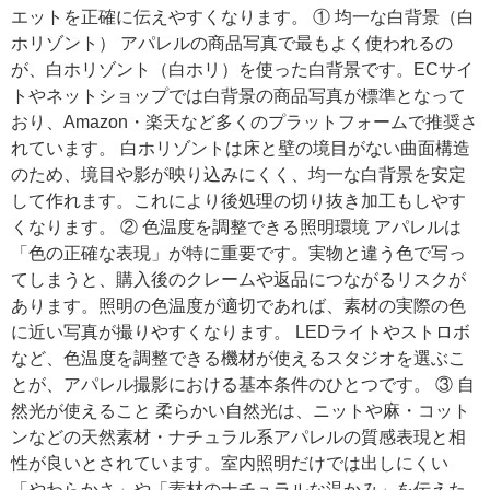
エットを正確に伝えやすくなります。 ① 均一な白背景（白
ホリゾント） アパレルの商品写真で最もよく使われるの
が、白ホリゾント（白ホリ）を使った白背景です。ECサイ
トやネットショップでは白背景の商品写真が標準となって
おり、Amazon・楽天など多くのプラットフォームで推奨さ
れています。 白ホリゾントは床と壁の境目がない曲面構造
のため、境目や影が映り込みにくく、均一な白背景を安定
して作れます。これにより後処理の切り抜き加工もしやす
くなります。 ② 色温度を調整できる照明環境 アパレルは
「色の正確な表現」が特に重要です。実物と違う色で写っ
てしまうと、購入後のクレームや返品につながるリスクが
あります。照明の色温度が適切であれば、素材の実際の色
に近い写真が撮りやすくなります。 LEDライトやストロボ
など、色温度を調整できる機材が使えるスタジオを選ぶこ
とが、アパレル撮影における基本条件のひとつです。 ③ 自
然光が使えること 柔らかい自然光は、ニットや麻・コット
ンなどの天然素材・ナチュラル系アパレルの質感表現と相
性が良いとされています。室内照明だけでは出しにくい
「やわらかさ」や「素材のナチュラルな温かみ」を伝えた