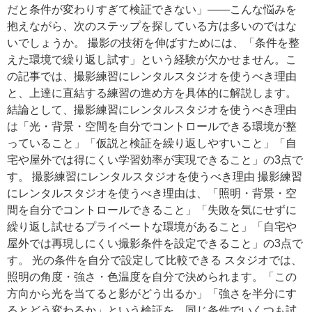
だと条件が変わりすぎて検証できない」——こんな悩みを
抱えながら、次のステップを探している方は多いのではな
いでしょうか。 撮影の技術を伸ばすためには、「条件を整
えた環境で繰り返し試す」という経験が欠かせません。こ
の記事では、撮影練習にレンタルスタジオを使うべき理由
と、上達に直結する練習の進め方を具体的に解説します。
結論として、撮影練習にレンタルスタジオを使うべき理由
は「光・背景・空間を自分でコントロールできる環境が整
っていること」「仮説と検証を繰り返しやすいこと」「自
宅や屋外では得にくい学習効率が実現できること」の3点で
す。 撮影練習にレンタルスタジオを使うべき理由 撮影練習
にレンタルスタジオを使うべき理由は、「照明・背景・空
間を自分でコントロールできること」「失敗を気にせずに
繰り返し試せるプライベートな環境があること」「自宅や
屋外では再現しにくい撮影条件を設定できること」の3点で
す。 光の条件を自分で設定して比較できる スタジオでは、
照明の角度・強さ・色温度を自分で決められます。「この
方向から光を当てると影がどう出るか」「強さを半分にす
るとどう変わるか」という検証を、同じ条件でいくつも試