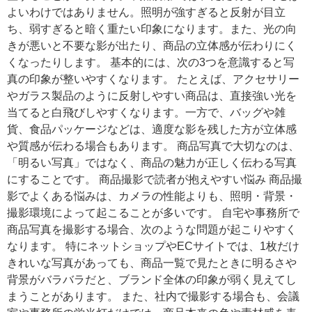
よいわけではありません。照明が強すぎると反射が目立
ち、弱すぎると暗く重たい印象になります。また、光の向
きが悪いと不要な影が出たり、商品の立体感が伝わりにく
くなったりします。 基本的には、次の3つを意識すると写
真の印象が整いやすくなります。 たとえば、アクセサリー
やガラス製品のように反射しやすい商品は、直接強い光を
当てると白飛びしやすくなります。一方で、バッグや雑
貨、食品パッケージなどは、適度な影を残した方が立体感
や質感が伝わる場合もあります。 商品写真で大切なのは、
「明るい写真」ではなく、商品の魅力が正しく伝わる写真
にすることです。 商品撮影で読者が抱えやすい悩み 商品撮
影でよくある悩みは、カメラの性能よりも、照明・背景・
撮影環境によって起こることが多いです。 自宅や事務所で
商品写真を撮影する場合、次のような問題が起こりやすく
なります。 特にネットショップやECサイトでは、1枚だけ
きれいな写真があっても、商品一覧で見たときに明るさや
背景がバラバラだと、ブランド全体の印象が弱く見えてし
まうことがあります。 また、社内で撮影する場合も、会議