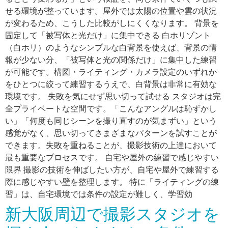
せる環境が整っています。屋外では太陽の位置や雲の状況
が変わるため、こうした比較がしにくくなります。 背景を
固定して「被写体と光だけ」に集中できる 白ホリゾント
（白ホリ）のようなシンプルな白背景を使えば、背景の情
報が少ない分、「被写体と光の関係だけ」に集中した練習
が可能です。構図・ライティング・カメラ設定のいずれか
をひとつに絞って練習するうえで、白背景は非常に有効な
環境です。 失敗を気にせず思い切って試せる スタジオは完
全プライベートな空間です。「こんなアングルは恥ずかし
い」「何度も同じシーンを撮り直すのが気まずい」という
感覚がなく、思い切ってさまざまなパターンを試すことが
できます。失敗を重ねることが、撮影技術の上達において
最も重要なプロセスです。 自宅や屋外の練習で感じやすい
限界 撮影の技術を伸ばしたい方が、自宅や屋外で練習する
際に感じやすい壁を整理します。 特に「ライティングの練
習」は、自宅環境では条件の設定が難しく、学習効
新大阪周辺で撮影スタジオを