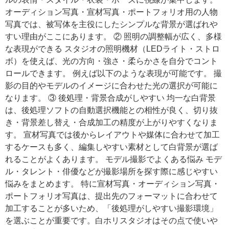
オーディション写真・宣材写真・ポートフォリオ用の人物
写真では、被写体を主役にしたシンプルな背景が選ばれや
すい理由がここにあります。 ② 照明の調整幅が広く、多様
な表現ができる スタジオの照明機材（LEDライト・ストロ
ボ）を使えば、光の方向・強さ・柔らかさを自分でコント
ロールできます。 例えば以下のような表現が可能です。 撮
影の目的やモデルのイメージに合わせた光の選択が可能に
なります。 ③ 後処理・背景合成がしやすい 均一な白背景
は、後処理ソフトの自動選択機能との相性が良く、切り抜
き・背景差し替え・合成加工の精度が上がりやすくなりま
す。 宣材写真では後からレイアウトや媒体に合わせて加工
するケースも多く、編集しやすい素材として白背景が選ば
れることがよくあります。 モデル撮影でよくある悩み モデ
ル・タレント・俳優などが撮影場所を探す際に感じやすい
悩みをまとめます。 特に宣材写真・オーディション写真・
ポートフォリオ写真は、提出先のフォーマットに合わせて
加工することが多いため、「後処理がしやすい撮影環境」
を選ぶことが重要です。白ホリスタジオはその点で使いや