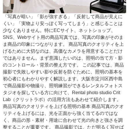
「写真が暗い」「影が強すぎる」「反射して商品が見えに
くい」「実物より安っぽく写ってしまう」と感じることは
少なくありません。特にECサイト、ネットショップ、
SNS、Webサイト用の商品写真では、写真の印象がそのま
ま商品の印象につながります。 商品写真のクオリティを上
げるために大切なのは、高価なカメラを用意することだけ
ではありません。まず意識したいのは、照明の当て方・影
のコントロール・背景の整え方です。 この記事では、商品
撮影で失敗しやすい影や反射を防ぐために、照明の基本を
初心者にもわかりやすく解説します。大阪市淀川区西中島
で商品撮影や物撮り、照明練習ができるレンタルフォトス
タジオを探している方に向けて、Rental photo studio Crit
Lab（クリットラボ）の活用方法もあわせて紹介します。
商品写真のクオリティを上げる照明の基本 商品写真のクオ
リティを上げるには、光を正面から強く当てるのではな
く、商品の形・素材・用途に合わせて光の向きと強さを調
整することが重要です。 商品撮影では、ただ明るく写せば