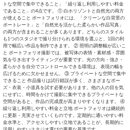
トな空間で集中できること」「繰り返し利用しやすい料金
であること」の4点です。 ① 白ホリゾントと自然光の両方
が使えること ポートフォリオには、「クリーンな白背景の
ポートレート」と「自然光を活かした柔らかい作品写真」
の両方が含まれることが多くあります。どちらのスタイル
も1つのスタジオで撮り分けられる環境を選ぶと、1回の利
用で幅広い作品を制作できます。 ② 照明の調整幅が広いこ
と ポートフォリオ撮影では、被写体の表情・素材感・雰囲
気を引き出すライティングが重要です。光の方向・強さ・
柔らかさを自分でコントロールできる環境は、表現の幅を
広げるために欠かせません。 ③ プライベートな空間で集中
できること 作品撮りは試行錯誤が多く、さまざまなポー
ズ・衣装・小道具を試す必要があります。他の人の目を気
にせずに、時間をかけて撮影に集中できるプライベートな
空間があると、作品の完成度が高まりやすくなります。 ④
繰り返し利用しやすい料金と立地 ポートフォリオは継続的
に更新・充実させていくものです。定期的に通いやすい料
金水準と、アクセスしやすい立地であることが、長期的に
活用しやすいスタジオ選びの重要な基準です。