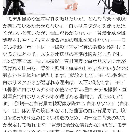
「モデル撮影や宣材写真を撮りたいが、どんな背景・環境
が向いているかわからない」「白ホリスタジオを使ったほ
うがいいと聞いたが、理由がわからない」「背景合成や後
処理をしやすい写真を撮るための環境を知りたい」——モ
デル撮影・ポートレート撮影・宣材写真の撮影を検討して
いる方にとって、スタジオ選びの基準は悩みどころです。
この記事では、モデル撮影・宣材写真で白ホリスタジオが
選ばれる理由を、背景・照明・編集のしやすさという3つの
観点から具体的に解説します。 結論として、モデル撮影に
白ホリスタジオが選ばれる理由は、以下の3点です。 モデ
ル撮影に白ホリスタジオが使いやすい理由 モデル撮影・宣
材写真で白ホリスタジオが選ばれる理由は、以下の3点で
す。 ① 均一な白背景で被写体が際立つ 白ホリゾント（白ホ
リ）は、床と壁の境目をなくした曲面の白い背景です。境
目や影が映り込みにくい構造のため、均一な白背景の写真
が安定して撮れます。 背景に余分な情報がないほど、モデ
ルの表情・スタイル・衣装・ポーズに視線が集中します。