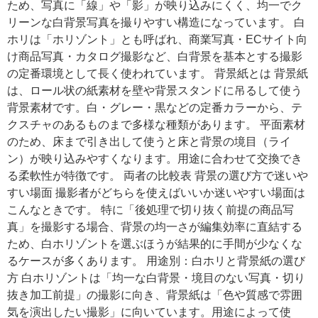
ため、写真に「線」や「影」が映り込みにくく、均一でク
リーンな白背景写真を撮りやすい構造になっています。 白
ホリは「ホリゾント」とも呼ばれ、商業写真・ECサイト向
け商品写真・カタログ撮影など、白背景を基本とする撮影
の定番環境として長く使われています。 背景紙とは 背景紙
は、ロール状の紙素材を壁や背景スタンドに吊るして使う
背景素材です。白・グレー・黒などの定番カラーから、テ
クスチャのあるものまで多様な種類があります。 平面素材
のため、床まで引き出して使うと床と背景の境目（ライ
ン）が映り込みやすくなります。用途に合わせて交換でき
る柔軟性が特徴です。 両者の比較表 背景の選び方で迷いや
すい場面 撮影者がどちらを使えばいいか迷いやすい場面は
こんなときです。 特に「後処理で切り抜く前提の商品写
真」を撮影する場合、背景の均一さが編集効率に直結する
ため、白ホリゾントを選ぶほうが結果的に手間が少なくな
るケースが多くあります。 用途別：白ホリと背景紙の選び
方 白ホリゾントは「均一な白背景・境目のない写真・切り
抜き加工前提」の撮影に向き、背景紙は「色や質感で雰囲
気を演出したい撮影」に向いています。用途によって使