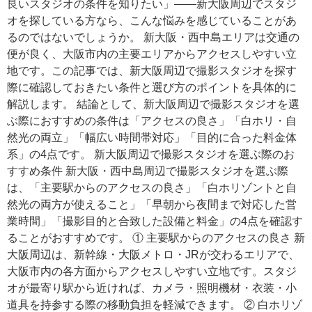
良いスタジオの条件を知りたい」——新大阪周辺でスタジ
オを探している方なら、こんな悩みを感じていることがあ
るのではないでしょうか。 新大阪・西中島エリアは交通の
便が良く、大阪市内の主要エリアからアクセスしやすい立
地です。この記事では、新大阪周辺で撮影スタジオを探す
際に確認しておきたい条件と選び方のポイントを具体的に
解説します。 結論として、新大阪周辺で撮影スタジオを選
ぶ際におすすめの条件は「アクセスの良さ」「白ホリ・自
然光の両立」「幅広い時間帯対応」「目的に合った料金体
系」の4点です。 新大阪周辺で撮影スタジオを選ぶ際のお
すすめ条件 新大阪・西中島周辺で撮影スタジオを選ぶ際
は、「主要駅からのアクセスの良さ」「白ホリゾントと自
然光の両方が使えること」「早朝から夜間まで対応した営
業時間」「撮影目的と合致した設備と料金」の4点を確認す
ることがおすすめです。 ① 主要駅からのアクセスの良さ 新
大阪周辺は、新幹線・大阪メトロ・JRが交わるエリアで、
大阪市内の各方面からアクセスしやすい立地です。スタジ
オが最寄り駅から近ければ、カメラ・照明機材・衣装・小
道具を持参する際の移動負担を軽減できます。 ② 白ホリゾ