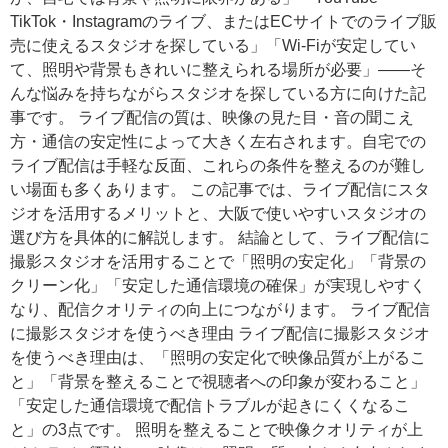
TikTok・Instagramのライブ、またはECサイトでのライブ販
売に使えるスタジオを探している」「Wi-Fiが安定してい
て、照明や背景もきれいに整えられる場所が必要」——そ
んな悩みを持ちながらスタジオを探している方に向けた記
事です。 ライブ配信の質は、映像の見た目・音の聞こえ
方・通信の安定性によって大きく左右されます。自宅での
ライブ配信は手軽な反面、これらの条件を整えるのが難し
い場面も多くあります。 この記事では、ライブ配信にスタ
ジオを活用するメリットと、大阪で使いやすいスタジオの
選び方を具体的に解説します。 結論として、ライブ配信に
撮影スタジオを活用することで「照明の安定化」「背景の
クリーン化」「安定した通信環境の確保」が実現しやすく
なり、配信クオリティの向上につながります。 ライブ配信
に撮影スタジオを使うべき理由 ライブ配信に撮影スタジオ
を使うべき理由は、「照明の安定化で映像品質が上がるこ
と」「背景を整えることで視聴者への印象が変わること」
「安定した通信環境で配信トラブルが起きにくくなるこ
と」の3点です。 照明を整えることで映像クオリティが上