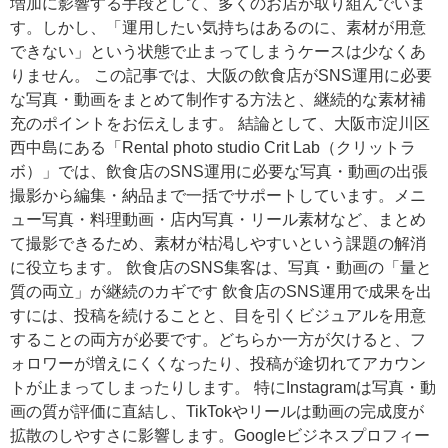
増加に影響する手段として、多くのお店が取り組んでいま
す。しかし、「運用したい気持ちはあるのに、素材が用意
できない」という状態で止まってしまうケースは少なくあ
りません。 この記事では、大阪の飲食店がSNS運用に必要
な写真・動画をまとめて制作する方法と、継続的な素材補
充のポイントをお伝えします。 結論として、大阪市淀川区
西中島にある「Rental photo studio Crit Lab（クリットラ
ボ）」では、飲食店のSNS運用に必要な写真・動画の出張
撮影から編集・納品まで一括でサポートしています。メニ
ュー写真・料理動画・店内写真・リール素材など、まとめ
て撮影できるため、素材が枯渇しやすいという課題の解消
に役立ちます。 飲食店のSNS集客は、写真・動画の「量と
質の両立」が継続のカギです 飲食店のSNS運用で成果を出
すには、投稿を続けることと、目を引くビジュアルを用意
することの両方が必要です。どちらか一方が欠けると、フ
ォロワーが増えにくくなったり、投稿が途切れてアカウン
トが止まってしまったりします。 特にInstagramは写真・動
画の質が評価に直結し、TikTokやリールは動画の完成度が
拡散のしやすさに影響します。Googleビジネスプロフィー