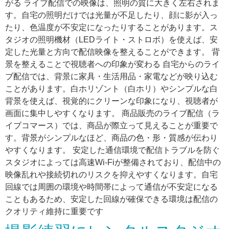
がる ライブ配信での映像は、照明の質に大きく左右されま
す。自宅の照明だけでは光量が不足したり、顔に影が入っ
たり、色温度が不安定になったりすることがあります。ス
タジオの照明機材（LEDライト・ストロボ）を使えば、安
定した光量と方向で配信映像を整えることができます。 背
景を整えることで視聴者への印象が変わる 自宅からのライ
ブ配信では、背景に家具・生活用品・家電などが映り込む
ことがあります。白ホリゾント（白ホリ）やシンプルな白
背景を使えば、視覚的にクリーンな印象になり、視聴者が
画面に集中しやすくなります。 商品販売のライブ配信（ラ
イブコマース）では、商品が際立って見えることが重要で
す。背景がシンプルなほど、商品の色・形・質感が伝わり
やすくなります。 安定した通信環境で配信トラブルを防ぐ
スタジオによっては高速Wi-Fiが整備されており、配信中の
映像乱れや接続切れのリスクを抑えやすくなります。自宅
回線では周囲の環境や時間帯によって通信が不安定になる
こともあるため、安定した回線が確保できる環境は配信の
クオリティ維持に重要です