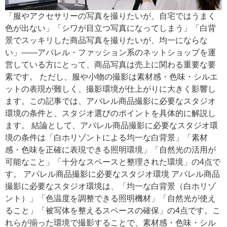
「服やアクセサリーの写真を撮りたいが、自宅ではうまく
色が出ない」「シワが目立つ写真になってしまう」「白背
景でスッキリした商品写真を撮りたいが、均一にならな
い」——アパレル・ファッション系のネットショップを運
営している方にとって、商品写真は売上に関わる重要な要
素です。 ただし、服や小物の撮影は素材感・色味・シルエ
ットの表現が難しく、撮影環境が仕上がりに大きく影響し
ます。この記事では、アパレル商品撮影に必要なスタジオ
環境の条件と、スタジオ選びのポイントを具体的に解説し
ます。 結論として、アパレル商品撮影に必要なスタジオ環
境の条件は「白ホリゾントによる均一な白背景」「素材
感・色味を正確に表現できる照明環境」「自然光の活用が
可能なこと」「十分なスペースと整理された環境」の4点で
す。 アパレル商品撮影に必要なスタジオ環境 アパレル商品
撮影に必要なスタジオ環境は、「均一な白背景（白ホリゾ
ント）」「色温度を調整できる照明機材」「自然光が使え
ること」「被写体を整えるスペースの確保」の4点です。こ
れらが揃った環境で撮影することで、素材感・色味・シル