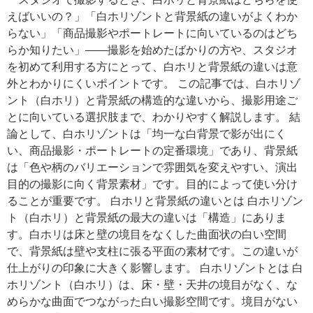
えばいいの？」「白ホリゾントと背景紙の違いがよくわか
らない」「商品撮影やポートレートに向いているのはどち
らか知りたい」——撮影を始めたばかりの方や、スタジオ
を初めて利用する方にとって、白ホリと背景紙の違いは意
外とわかりにくいポイントです。 この記事では、白ホリゾ
ント（白ホリ）と背景紙の構造的な違いから、撮影用途ご
とに向いている選択肢まで、わかりやすく解説します。 結
論として、白ホリゾントは「均一な白背景で影が出にく
い、商品撮影・ポートレートの定番環境」であり、背景紙
は「色や柄のバリエーションで雰囲気を変えやすい、演出
目的の撮影に向く背景素材」です。目的によって使い分け
ることが重要です。 白ホリと背景紙の違いとは 白ホリゾン
ト（白ホリ）と背景紙の最大の違いは「構造」にありま
す。白ホリは床と壁の境目をなくした曲面状の白い空間
で、背景紙は壁や支柱に張る平面の素材です。この違いが
仕上がりの印象に大きく影響します。 白ホリゾントとは 白
ホリゾント（白ホリ）は、床・壁・天井の境目がなく、な
めらかな曲面でつながった白い撮影空間です。境目がない