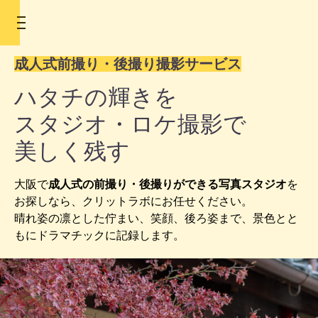
成人式前撮り・後撮り撮影サービス
ハタチの輝きを
スタジオ・ロケ撮影で
美しく残す
大阪で
成人式の前撮り・後撮りができる写真スタジオ
を
お探しなら、クリットラボにお任せください。
晴れ姿の凛とした佇まい、笑顔、後ろ姿まで、景色とと
Home
もにドラマチックに記録します。
ホーム
Studio
スタジオ案内
Floor Map
フロアマップ