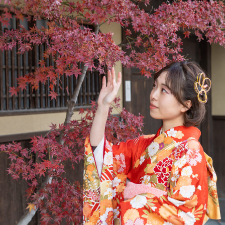
Service
撮影サービス
Equipment
機材（無料）
YouTube撮影
Equipment
機材（有料）
Price
料金
ライブ配信機材
撮影小物（無
Equipment
料）
Access
成人式前撮り・後撮り
アクセス
証明写真撮影
Q&A
よくある質問
飲食メニュー撮影
Blog
ブログ
不動産撮影
Company
法人様向け
観光カメラマンサービス
記念日撮影サービス
予約フォーム
商品撮影(物撮り)
お問い合わせ