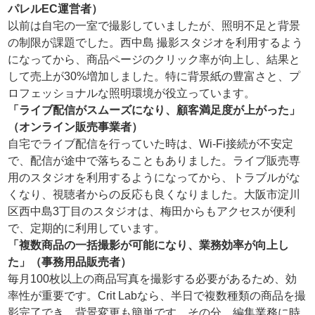
パレルEC運営者）
以前は自宅の一室で撮影していましたが、照明不足と背景
の制限が課題でした。西中島 撮影スタジオを利用するよう
になってから、商品ページのクリック率が向上し、結果と
して売上が30%増加しました。特に背景紙の豊富さと、プ
ロフェッショナルな照明環境が役立っています。
「ライブ配信がスムーズになり、顧客満足度が上がった」
（オンライン販売事業者）
自宅でライブ配信を行っていた時は、Wi-Fi接続が不安定
で、配信が途中で落ちることもありました。ライブ販売専
用のスタジオを利用するようになってから、トラブルがな
くなり、視聴者からの反応も良くなりました。大阪市淀川
区西中島3丁目のスタジオは、梅田からもアクセスが便利
で、定期的に利用しています。
「複数商品の一括撮影が可能になり、業務効率が向上し
た」（事務用品販売者）
毎月100枚以上の商品写真を撮影する必要があるため、効
率性が重要です。Crit Labなら、半日で複数種類の商品を撮
影完了でき、背景変更も簡単です。その分、編集業務に時