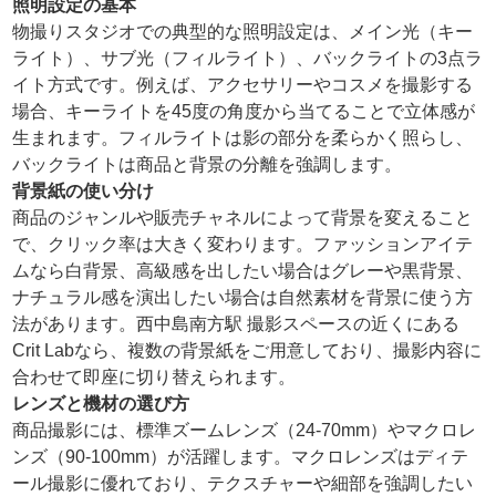
照明設定の基本
物撮りスタジオでの典型的な照明設定は、メイン光（キー
ライト）、サブ光（フィルライト）、バックライトの3点ラ
イト方式です。例えば、アクセサリーやコスメを撮影する
場合、キーライトを45度の角度から当てることで立体感が
生まれます。フィルライトは影の部分を柔らかく照らし、
バックライトは商品と背景の分離を強調します。
背景紙の使い分け
商品のジャンルや販売チャネルによって背景を変えること
で、クリック率は大きく変わります。ファッションアイテ
ムなら白背景、高級感を出したい場合はグレーや黒背景、
ナチュラル感を演出したい場合は自然素材を背景に使う方
法があります。西中島南方駅 撮影スペースの近くにある
Crit Labなら、複数の背景紙をご用意しており、撮影内容に
合わせて即座に切り替えられます。
レンズと機材の選び方
商品撮影には、標準ズームレンズ（24-70mm）やマクロレ
ンズ（90-100mm）が活躍します。マクロレンズはディテ
ール撮影に優れており、テクスチャーや細部を強調したい