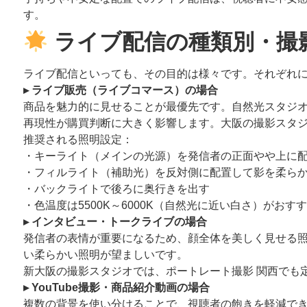
す。
ライブ配信の種類別・撮
ライブ配信といっても、その目的は様々です。それぞれ
▸ ライブ販売（ライブコマース）の場合
商品を魅力的に見せることが最優先です。自然光スタジ
再現性が購買判断に大きく影響します。大阪の撮影スタ
推奨される照明設定：
・キーライト（メインの光源）を発信者の正面やや上に
・フィルライト（補助光）を反対側に配置して影を柔ら
・バックライトで後ろに奥行きを出す
・色温度は5500K～6000K（自然光に近い白さ）がおす
▸ インタビュー・トークライブの場合
発信者の表情が重要になるため、顔全体を美しく見せる照明が
い柔らかい照明が望ましいです。
新大阪の撮影スタジオでは、ポートレート撮影 関西でも
▸ YouTube撮影・商品紹介動画の場合
複数の背景を使い分けることで、視聴者の飽きを軽減で