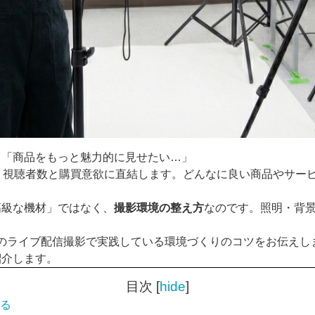
」「商品をもっと魅力的に見せたい…」
、視聴者数と購買意欲に直結します。どんなに良い商品やサー
高級な機材」ではなく、
撮影環境の整え方
なのです。照明・背
、日々のライブ配信撮影で実践している環境づくりのコツをお伝
紹介します。
目次
[
hide
]
る