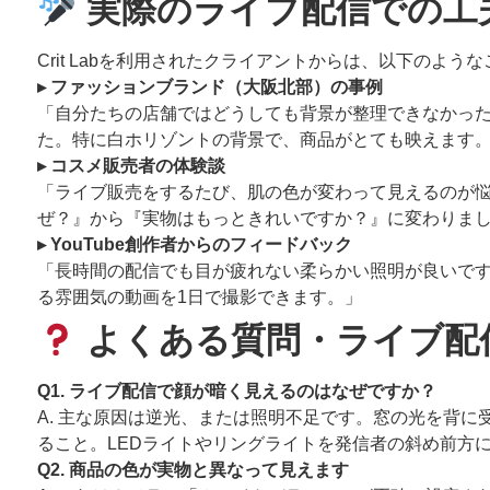
実際のライブ配信での工
Crit Labを利用されたクライアントからは、以下のよ
▸ ファッションブランド（大阪北部）の事例
「自分たちの店舗ではどうしても背景が整理できなかった
た。特に白ホリゾントの背景で、商品がとても映えます
▸ コスメ販売者の体験談
「ライブ販売をするたび、肌の色が変わって見えるのが
ぜ？』から『実物はもっときれいですか？』に変わりま
▸ YouTube創作者からのフィードバック
「長時間の配信でも目が疲れない柔らかい照明が良いです
る雰囲気の動画を1日で撮影できます。」
よくある質問・ライブ配
Q1. ライブ配信で顔が暗く見えるのはなぜですか？
A. 主な原因は逆光、または照明不足です。窓の光を背
ること。LEDライトやリングライトを発信者の斜め前方
Q2. 商品の色が実物と異なって見えます