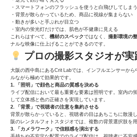
・スマートフォンのフラッシュを使うと白飛びしてしま
・背景が散らかっているため、商品に視線が集まらない
・動きが多いと手ぶれが目立つ
・室内の蛍光灯だけでは、肌色が不健康に見える
これらはすべて、
機材のスペック
ではなく、
撮影環境の
ナルな映像に仕上げることができるのです。
プロの撮影スタジオが実
大阪の西中島にあるCrit Labでは、インフルエンサ
ルながら極めて効果的です。
1. 「照明」で顔色と商品の質感を決める
ライブ配信において最も重要な要素は照明です。室内の
して立体感と色の正確さを実現しています。
2. 「背景」で視聴者の注意を集約させる
背景が散らかっていると、視聴者の目はあちこちに散漫
阪のレンタルフォトスタジオでは、複数の背景選択肢を
3. 「カメラワーク」で信頼感を演出する
手持ちや不安定な配置でのライブ配信は、視聴者に不安