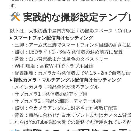
す。
実践的な撮影設定テンプ
以下は、大阪の西中島南方駅近くの撮影スペース「Crit
▸ スマートフォン配信向けセッティング
・三脚：アーム式三脚でスマートフォンを目線の高さに
・照明：LEDライト2～3個を発信者の斜め前方に配置
・背景：白い背景紙または単色のタペストリー
・Wi-Fi環境：高速Wi-Fiでトラブル回避
・配置距離：カメラから発信者まで約1.5～2mで自然な
▸ 複数カメラ・マルチアングル配信向けセッティング
・メインカメラ：商品全体が映るアングル
・サブカメラ1：発信者の顔アップ用
・サブカメラ2：商品の細部・ディテール用
・照明：全カメラアングルに対応させた複数灯配置
・背景：商品に合わせた白ホリゾントまたはカスタム背
これらはYouTube撮影大阪での業務でも活用されている